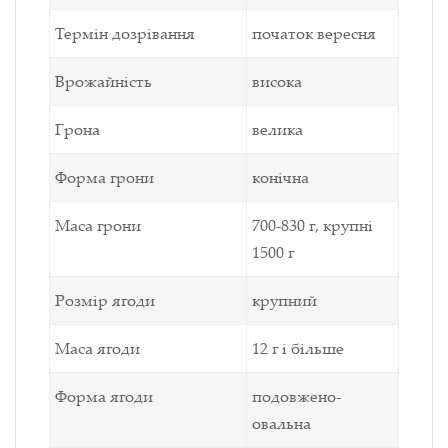
Термін дозрівання
початок вересня
Врожайність
висока
Грона
велика
Форма грони
конічна
Маса грони
700-830 г, крупні
1500 г
Розмір ягоди
крупний
Маса ягоди
12 г і більше
Форма ягоди
подовжено-
овальна