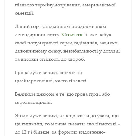
пізнього терміну дозрівання, американської
селекції.
Даний сорт є відмінним продовженням
легендарного сорту "
Століття
" і вже набув
своєї популярності серед садівників, завдяки
дивовижному смаку, невибагливості у догляді
та високій стійкості до хвороб.
Грона дуже великі, конічні та
циліндроконічні, часто гіллясті.
Великим плюсом є те, що грона пухкі або
середньощільні.
Ягоди дуже великі, а якщо взяти до уваги, що
це кишмиш, то можна сказати, що гігантські –
до 12 г і більше, за формою видовжено-