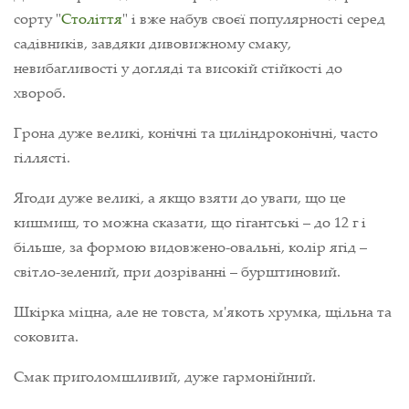
сорту "
Століття
" і вже набув своєї популярності серед
садівників, завдяки дивовижному смаку,
невибагливості у догляді та високій стійкості до
хвороб.
Грона дуже великі, конічні та циліндроконічні, часто
гіллясті.
Ягоди дуже великі, а якщо взяти до уваги, що це
кишмиш, то можна сказати, що гігантські – до 12 г і
більше, за формою видовжено-овальні, колір ягід –
світло-зелений, при дозріванні – бурштиновий.
Шкірка міцна, але не товста, м'якоть хрумка, щільна та
соковита.
Смак приголомшливий, дуже гармонійний.