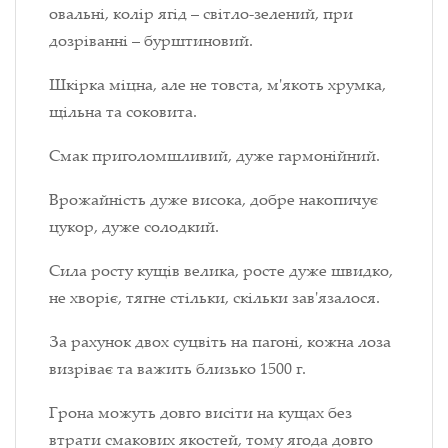
овальні, колір ягід – світло-зелений, при
дозріванні – бурштиновий.
Шкірка міцна, але не товста, м'якоть хрумка,
щільна та соковита.
Смак приголомшливий, дуже гармонійний.
Врожайність дуже висока, добре накопичує
цукор, дуже солодкий.
Сила росту кущів велика, росте дуже швидко,
не хворіє, тягне стільки, скільки зав'язалося.
За рахунок двох суцвіть на пагоні, кожна лоза
визріває та важить близько 1500 г.
Грона можуть довго висіти на кущах без
втрати смакових якостей, тому ягода довго