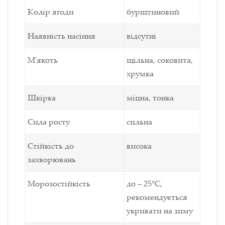
Колір ягоди
бурштиновий
Наявність насіння
відсутні
М'якоть
щільна, соковита,
хрумка
Шкірка
міцна, тонка
Сила росту
сильна
Стійкість до
висока
захворювань
Морозостійкість
до – 25°С,
рекомендується
укривати на зиму