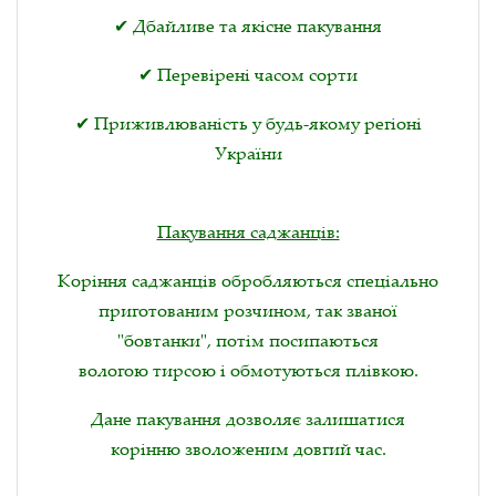
✔ Дбайливе та якісне пакування
✔ Перевірені часом сорти
✔ Приживлюваність у будь-якому регіоні
України
Пакування саджанців:
Коріння саджанців обробляються спеціально
приготованим розчином, так званої
"бовтанки", потім посипаються
вологою тирсою і обмотуються плівкою.
Дане пакування дозволяє залишатися
корінню зволоженим довгий час.