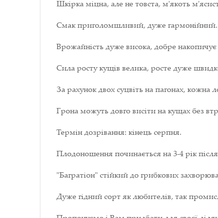
Шкірка міцна, але не товста, м'якоть м'ясис
Смак приголомшливий, дуже гармонійний.
Врожайність дуже висока, добре накопичує
Сила росту кущів велика, росте дуже швидко, 
За рахунок двох суцвіть на пагонах, кожна л
Грона можуть довго висіти на кущах без втр
Термін дозрівання: кінець серпня.
Плодоношення починається на 3-4 рік після
"Багратіон" стійкий до грибкових захворюва
Дуже гідний сорт як любителів, так промис
Пропонуємо і Вам придбати для своєї діля