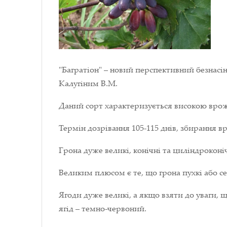
"Багратіон" – новий перспективний безнас
Калугіним В.М.
Даний сорт характеризується високою вро
Термін дозрівання 105-115 днів, збирання в
Грона дуже великі, конічні та циліндроконічн
Великим плюсом є те, що грона пухкі або с
Ягоди дуже великі, а якщо взяти до уваги, 
ягід – темно-червоний.