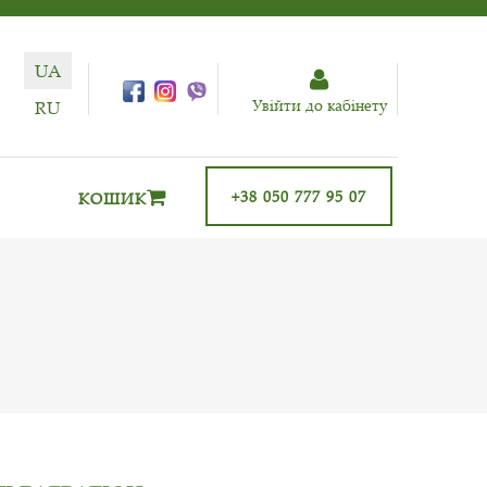
UA
Увiйти до кабiнету
RU
+38 050 777 95 07
КОШИК