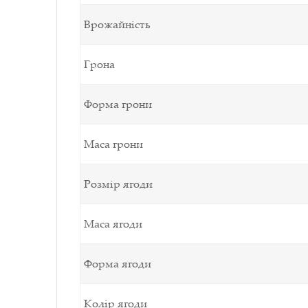
Врожайність
Грона
Форма грони
Маса грони
Розмір ягоди
Маса ягоди
Форма ягоди
Колір ягоди