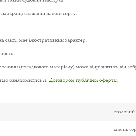
с найкращі саджанці даного сорту.
на сайті, має ілюстративний характер.
лості.
ослини (посадкового матеріалу) може відрізнятись від зоб
уємо ознайомитись із
Договором публічної оферти
.
столовий
кінець се