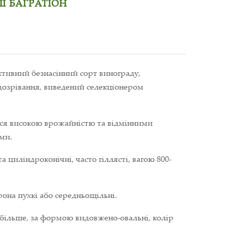
 БАГРАТІОН
ктивний безнасінний сорт винограду,
дозрівання, виведений селекціонером
ся високою врожайністю та відмінними
ми.
та циліндроконічні, часто гіллясті, вагою 800-
она пухкі або середньощільні.
 і більше, за формою видовжено-овальні, колір