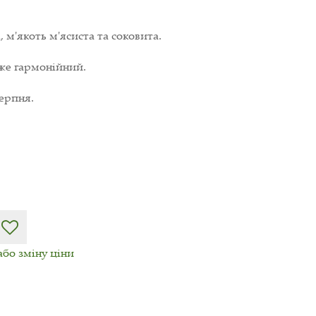
, м'якоть м'ясиста та соковита.
же гармонійний.
серпня.
або зміну ціни