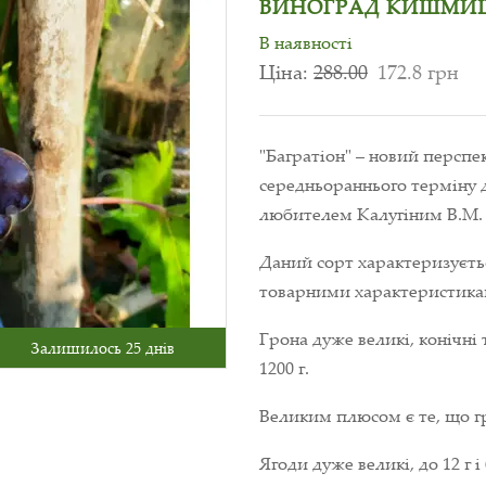
ВИНОГРАД КИШМИШ
В наявності
Ціна:
288.00
172.8 грн
"Багратіон" – новий перспе
середньораннього терміну 
любителем Калугіним В.М.
Даний сорт характеризуєть
товарними характеристика
Грона дуже великі, конічні 
Залишилось 25 днів
1200 г.
Великим плюсом є те, що гр
Ягоди дуже великі, до 12 г