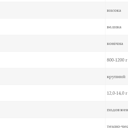
висока
велика
конічна
800-1200 г
крупний
12,0-14,0 г
подовжен
темно-че