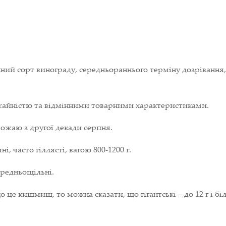
інний сорт винограду, середньораннього терміну дозріванн
жайністю та відмінними товарними характеристиками.
рожаю з другої декади серпня.
і, часто гіллясті, вагою 800-1200 г.
ередньощільні.
що це кишмиш, то можна сказати, що гігантські – до 12 г і 