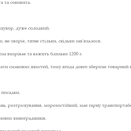
та та соковита.
 цукор, дуже солодкий.
не хворіє, тягне стільки, скільки зав'язалося.
оза визріває та важить близько 1200 г.
ати смакових якостей, тому ягода довго зберігає товарний в
 посадки.
нь, розтріскування, морозостійкий, має гарну транспортабе
лових виноградників.
нки такий чудовий виноград.