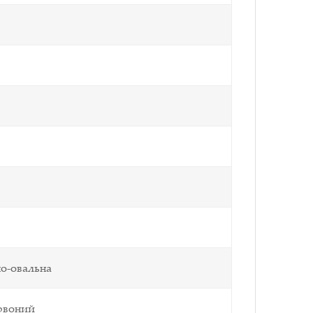
о-овальна
рвоний