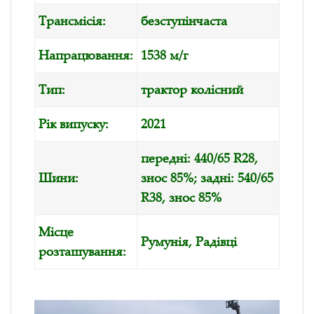
Трансмісія:
безступінчаста
Напрацювання:
1538 м/г
Тип:
трактор колісний
Рік випуску:
2021
передні: 440/65 R28,
Шини:
знос 85%; задні: 540/65
R38, знос 85%
Місце
Румунія, Радівці
розташування: