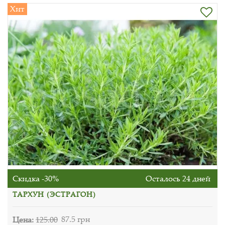
Хит
Скидка -30%
Осталось 24 дней
ТАРХУН (ЭСТРАГОН)
Цена:
125.00
87.5 грн