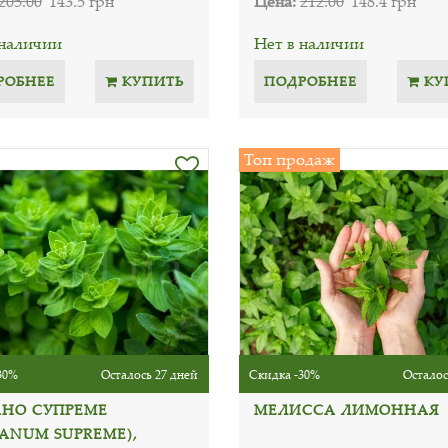
205.00
143.5 грн
Цена:
212.00
148.4 грн
 наличии
Нет в наличии
РОБНЕЕ
КУПИТЬ
ПОДРОБНЕЕ
КУ
Топ продаж
30%
Осталось 27 дней
Скидка -30%
Осталос
АНО СУПРЕМЕ
МЕЛИССА ЛИМОННАЯ
GANUM SUPREME),