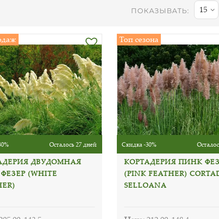
15
ПОКАЗЫВАТЬ:
одаж
Топ сезона
30%
Осталось 27 дней
Скидка -30%
Осталос
АДЕРИЯ ДВУДОМНАЯ
КОРТАДЕРИЯ ПИНК ФЕ
 ФЕЗЕР (WHITE
(PINK FEATHER) CORTA
HER)
SELLOANA