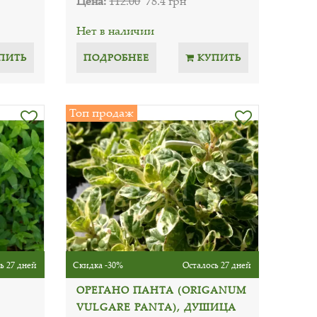
Цена:
112.00
78.4 грн
Нет в наличии
ПИТЬ
ПОДРОБНЕЕ
КУПИТЬ
Топ продаж
ь 27 дней
Скидка -30%
Осталось 27 дней
ОРЕГАНО ПАНТА (ORIGANUM
VULGARE PANTA), ДУШИЦА