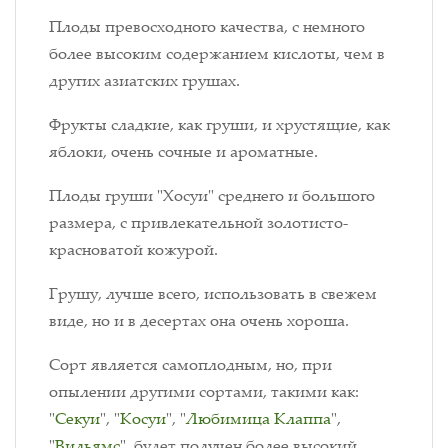
Плоды превосходного качества, с немного
более высоким содержанием кислоты, чем в
других азиатских грушах.
Фрукты сладкие, как груши, и хрустящие, как
яблоки, очень сочные и ароматные.
Плоды груши "Хосуи" среднего и большого
размера, с привлекательной золотисто-
красноватой кожурой.
Грушу, лучше всего, использовать в свежем
виде, но и в десертах она очень хороша.
Сорт является самоплодным, но, при
опылении другими сортами, такими как:
"
Секуи
", "
Косуи
", "
Любимица Клаппа
",
"
Вильямс
", будет получен более высокий