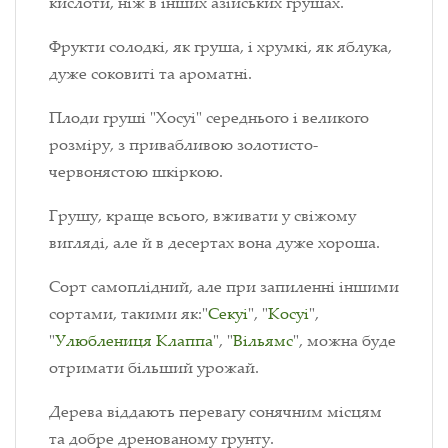
кислоти, ніж в інших азійських грушах.
Фрукти солодкі, як груша, і хрумкі, як яблука,
дуже соковиті та ароматні.
Плоди груші "Хосуі" середнього і великого
розміру, з привабливою золотисто-
червонястою шкіркою.
Грушу, краще всього, вживати у свіжому
вигляді, але й в десертах вона дуже хороша.
Сорт самоплідний, але при запиленні іншими
сортами, такими як:"
Секуі
", "
Косуі
",
"
Улюблениця Клаппа
", "
Вільямс
", можна буде
отримати більший урожай.
Дерева віддають перевагу сонячним місцям
та добре дренованому грунту.