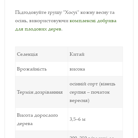
Підгодовуйте грушу "Хосуі" кожну весну та
осінь, використовуючи
комплексні добрива
для плодових дерев
.
Селекція
Китай
Врожайність
висока
осінній сорт (кінець
Термін дозріванння
серпня – початок
вересня)
Висота дорослого
3,5–6 м
дерева