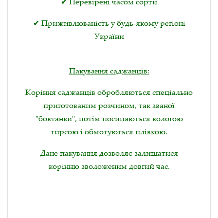
✔ Перевірені часом сорти
✔ Приживлюваність у будь-якому регіоні
України
Пакування саджанців:
Коріння саджанців обробляються спеціально
приготованим розчином, так званої
"бовтанки", потім посипаються вологою
тирсою і обмотуються плівкою.
Дане пакування дозволяє залишатися
корінню зволоженим довгий час.