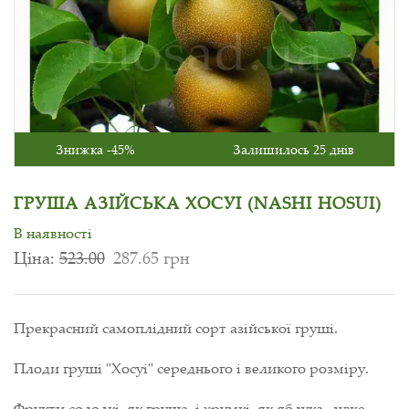
Знижка -45%
Залишилось 25 днів
ГРУША АЗІЙСЬКА ХОСУІ (NASHI HOSUI)
В наявності
Ціна:
523.00
287.65 грн
Прекрасний самоплідний сорт азійської груші.
Плоди груші "Хосуі" середнього і великого розміру.
Фрукти солодкі, як груша, і хрумкі, як яблука, дуже