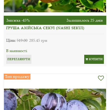
Знижка -45%
Залишилось 25 днів
ГРУША АЗІЙСЬКА СЕКУІ (NASHI SEKUI)
Ціна:
519.00
285.45 грн
В наявності
ПЕРЕГЛЯНУТИ
КУПИТИ
Топ продажу