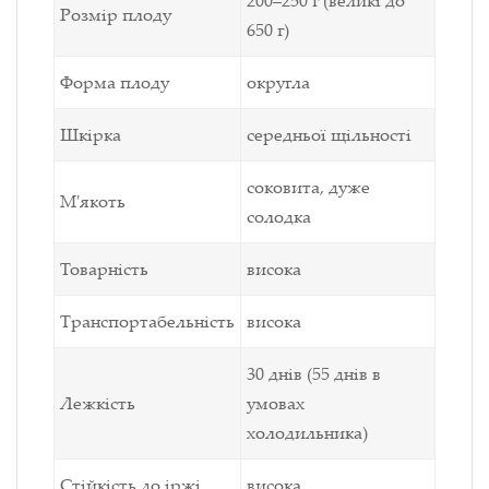
200–250 г (великі до
Розмір плоду
650 г)
Форма плоду
округла
Шкірка
середньої щільності
соковита, дуже
М'якоть
солодка
Товарність
висока
Транспортабельність
висока
30 днів (55 днів в
Лежкість
умовах
холодильника)
Стійкість до іржі
висока