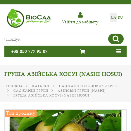
UA
RU
Увiйти до кабiнету
+38 050 777 95 07
ГРУША АЗІЙСЬКА ХОСУІ (NASHI HOSUI)
ГОЛОВНА
КАТАЛОГ
САДЖАНЦІ ПЛОДОВИХ ДЕРЕВ
САДЖАНЦІ ГРУШІ
АЗІЙСЬКІ ГРУШІ (NASHI)
ГРУША АЗІЙСЬКА ХОСУІ (NASHI HOSUI)
Топ продажу