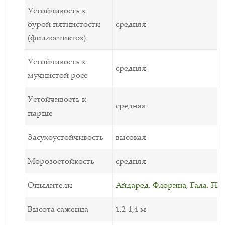
Устойчивость к
бурой пятнистости
средняя
(филлостиктоз)
Устойчивость к
средняя
мучнистой росе
Устойчивость к
средняя
парше
Засухоустойчивость
высокая
Морозостойкость
средняя
Опылители
Айдаред
,
Флорина
,
Гала
,
Пи
Высота саженца
1,2-1,4 м