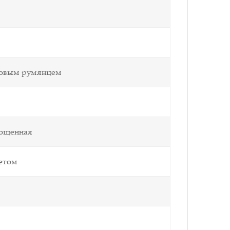
новым румянцем
лощенная
летом