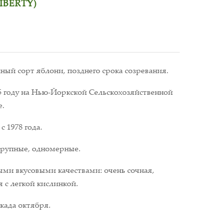
IBERTY)
ый сорт яблони, позднего срока созревания.
5 году на Нью-Йоркской Сельскохозяйственной
е.
с 1978 года.
крупные, одномерные.
ми вкусовыми качествами: очень сочная,
я с легкой кислинкой.
када октября.