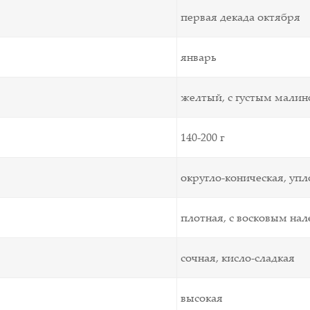
первая декада октября
январь
желтый, с густым мали
140-200 г
округло-коническая, уп
плотная, с восковым на
сочная, кисло-сладкая
высокая