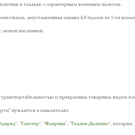
 плотная и гладкая, с характерным восковым налетом.
чествами, дегустационная оценка 4,8 баллов из 5-ти возм
с легкой кислинкой.
.
 транспортабельностью и прекрасным товарным видом пл
рти" нуждается в опылителях.
йдаред
", "
Глостер
", "
Флорина
", "
Голден Делишес
", которые