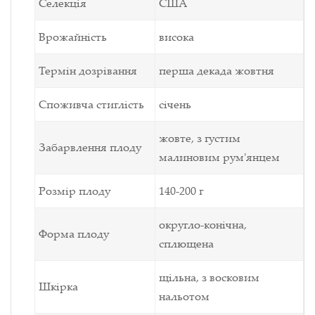
Селекція
США
Врожайність
висока
Термін дозрівання
перша декада жовтня
Споживча стиглість
січень
жовте, з густим
Забарвлення плоду
малиновим рум'янцем
Розмір плоду
140-200 г
округло-конічна,
Форма плоду
сплющена
щільна, з восковим
Шкірка
нальотом