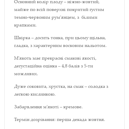
Основний колір плоду – ніжно-жовтий,
майже по всій поверхні покритий густим
темно-червоним рум'янцем, з білими
крапками.
Шкірка – досить тонка, при цьому щільна,
гладка, з характерним восковим нальотом.
М'якоть має прекрасні смакові якості,
дегустаційна оцінка – 4,8 балів з 5-ти
можливих.
Дуже соковита, хрустка, на смак – солодка з
легкою кислинкою.
Забарвлення м'якоті – кремове.
Термін дозрівання: перша декада жовтня.