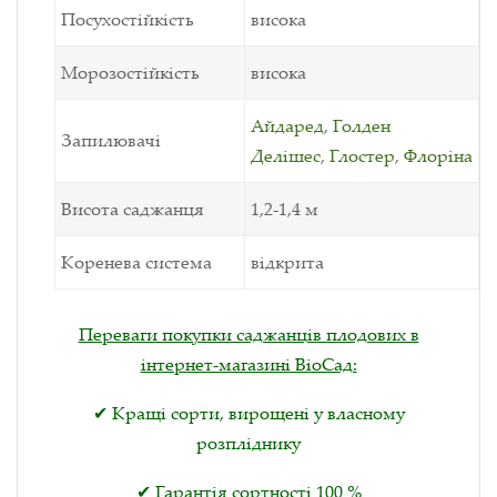
Посухостійкість
висока
Морозостійкість
висока
Айдаред
,
Голден
Запилювачі
Делішес
,
Глостер
,
Флоріна
Висота саджанця
1,2-1,4 м
Коренева система
відкрита
Переваги покупки саджанців плодових в
інтернет-магазині ВіоСад:
✔ Кращі сорти, вирощені у власному
розпліднику
✔ Гарантія сортності 100 %