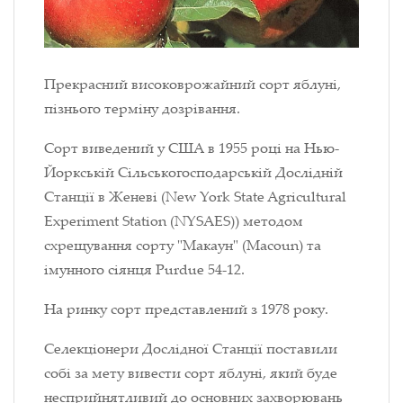
Прекрасний високоврожайний сорт яблуні,
пізнього терміну дозрівання.
Сорт виведений у США в 1955 році на Нью-
Йоркській Сільськогосподарській Дослідній
Станції в Женеві (New York State Agricultural
Experiment Station (NYSAES)) методом
схрещування сорту "Макаун" (Macoun) та
імунного сіянця Purdue 54-12.
На ринку сорт представлений з 1978 року.
Селекціонери Дослідної Станції поставили
собі за мету вивести сорт яблуні, який буде
несприйнятливий до основних захворювань