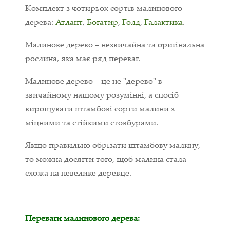
Комплект з чотирьох сортів малинового
дерева:
Атлант
,
Богатир
,
Голд
,
Галактика
.
Малинове дерево – незвичайна та оригінальна
рослина, яка має ряд переваг.
Малинове дерево – це не "дерево" в
звичайному нашому розумінні, а спосіб
вирощувати штамбові сорти малини з
міцними та стійкими стовбурами.
Якщо правильно обрізати штамбову малину,
то можна досягти того, щоб малина стала
схожа на невелике деревце.
Переваги малинового дерева: