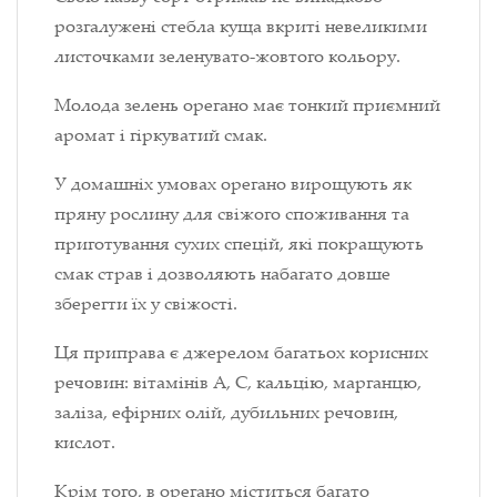
розгалужені стебла куща вкриті невеликими
листочками зеленувато-жовтого кольору.
Молода зелень орегано має тонкий приємний
аромат і гіркуватий смак.
У домашніх умовах орегано вирощують як
пряну рослину для свіжого споживання та
приготування сухих спецій, які покращують
смак страв і дозволяють набагато довше
зберегти їх у свіжості.
Ця приправа є джерелом багатьох корисних
речовин: вітамінів А, С, кальцію, марганцю,
заліза, ефірних олій, дубильних речовин,
кислот.
Крім того, в орегано міститься багато