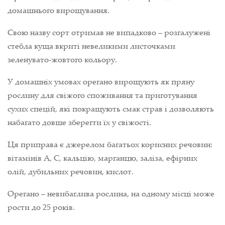
домашнього вирощування.
Свою назву сорт отримав не випадково – розгалужені
стебла куща вкриті невеликими листочками
зеленувато-жовтого кольору.
У домашніх умовах орегано вирощують як пряну
рослину для свіжого споживання та приготування
сухих спецій, які покращують смак страв і дозволяють
набагато довше зберегти їх у свіжості.
Ця приправа є джерелом багатьох корисних речовин:
вітамінів А, С, кальцію, марганцю, заліза, ефірних
олій, дубильних речовин, кислот.
Орегано – невибаглива рослина, на одному місці може
рости до 25 років.