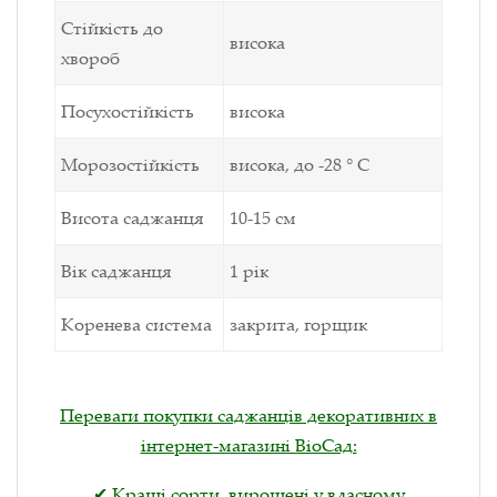
Стійкість до
висока
хвороб
Посухостійкість
висока
Морозостійкість
висока, до -28 ° С
Висота саджанця
10-15 см
Вік саджанця
1 рік
Коренева система
закрита, горщик
Переваги покупки саджанців декоративних в
інтернет-магазині ВіоСад:
✔ Кращі сорти, вирощені у власному