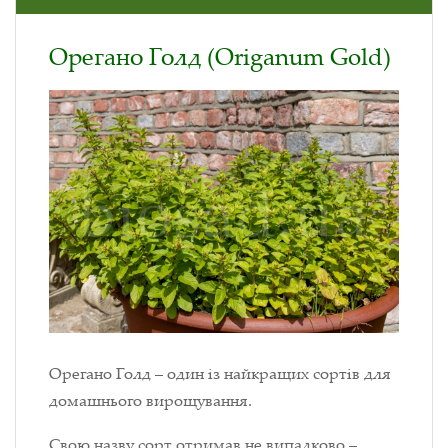
Орегано Голд (Origanum Gold)
Орегано Голд – один із найкращих сортів для
домашнього вирощування.
Свою назву сорт отримав не випадково –