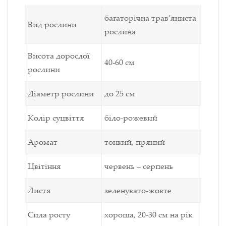
багаторічна трав’яниста
Вид рослини
рослина
Висота дорослої
40-60 см
рослини
Діаметр рослини
до 25 см
Колір суцвіття
біло-рожевий
Аромат
тонкий, пряний
Цвітіння
червень – серпень
Листя
зеленувато-жовте
Сила росту
хороша, 20-30 см на рік