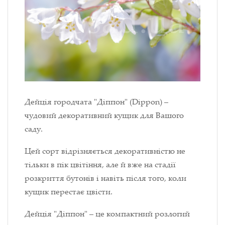
Дейція городчата "Діппон" (Dippon) –
чудовий декоративний кущик для Вашого
саду.
Цей сорт відрізняється декоративністю не
тільки в пік цвітіння, але й вже на стадії
розкриття бутонів і навіть після того, коли
кущик перестає цвісти.
Дейція "Діппон" – це компактний розлогий