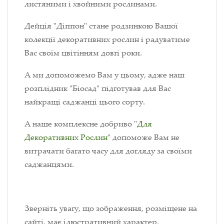
листяними і хвойними рослинами.
Дейція "Діппон" стане родзинкою Вашої
колекції декоративних рослин і радуватиме
Вас своїм цвітінням довгі роки.
А ми допоможемо Вам у цьому, адже наш
розплідник "Біосад" підготував для Вас
найкращі саджанці цього сорту.
А наше комплексне добриво "
Для
Декоративних Рослин
" допоможе Вам не
витрачати багато часу для догляду за своїми
саджанцями.
Зверніть увагу, що зображення, розміщене на
сайті, має ілюстративний характер.