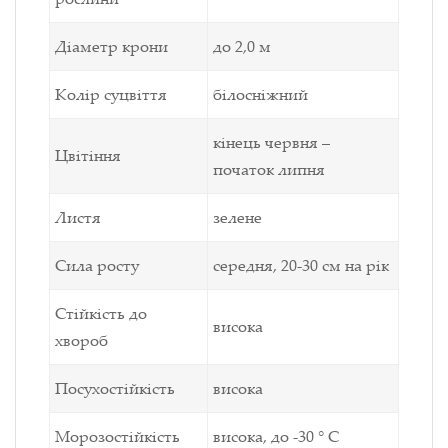
Діаметр крони
до 2,0 м
Колір суцвіття
білосніжний
кінець червня –
Цвітіння
початок липня
Листя
зелене
Сила росту
середня, 20-30 см на рік
Стійкість до
висока
хвороб
Посухостійкість
висока
Морозостійкість
висока, до -30 ° С