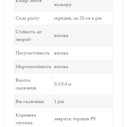
Колір листя
кольору
Сила росту
середня, до 20 см в рік
Стійкість до
висока
хвороб
Посухостійкість
висока
Морозостійкість
висока
Висота
0,3-0,4 м
саджанця
Вік саджанця
1 рік
Коренева
закрита, горщик Р9
система