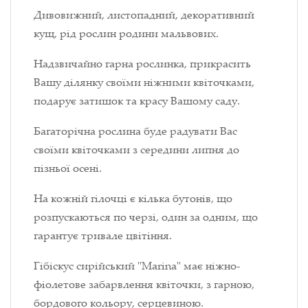
Дивовижний, листопадний, декоративний
кущ, рід рослин родини мальвових.
Надзвичайно гарна рослинка, прикрасить
Вашу ділянку своїми ніжними квіточками,
подарує затишок та красу Вашому саду.
Багаторічна рослина буде радувати Вас
своїми квіточками з середини липня до
пізньої осені.
На кожній гілочці є кілька бутонів, що
розпускаються по черзі, один за одним, що
гарантує тривале цвітіння.
Гібіскус сирійський "Marina" має ніжно-
фіолетове забарвлення квіточки, з гарною,
бордового кольору, серцевиною.