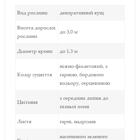
Вид рослини
декоративний кущ
Висота дорослої
до 3,0 м
рослини
Діаметр крони
до 1,3 м
ніжно-фіолетовий, з
Колір суцвіття
гарною, бордового
кольору, серцевиною
з середини липня до
Цвітіння
пізньої осені
Листя
гарні, надрізані
насиченого зеленого