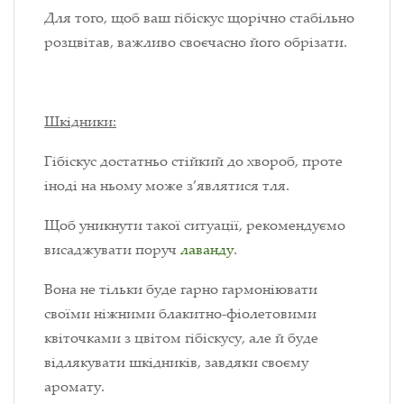
Для того, щоб ваш гібіскус щорічно стабільно
розцвітав, важливо своєчасно його обрізати.
Шкідники:
Гібіскус достатньо стійкий до хвороб, проте
іноді на ньому може з’являтися тля.
Щоб уникнути такої ситуації, рекомендуємо
висаджувати поруч
лаванду
.
Вона не тільки буде гарно гармоніювати
своїми ніжними блакитно-фіолетовими
квіточками з цвітом гібіскусу, але й буде
відлякувати шкідників, завдяки своєму
аромату.