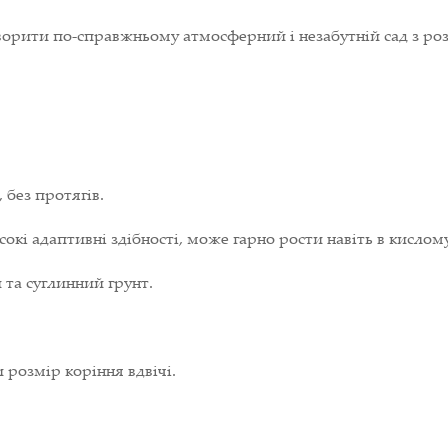
 створити по-справжньому атмосферний і незабутній сад з р
 без протягів.
окі адаптивні здібності, може гарно рости навіть в кислом
та суглинний грунт.
розмір коріння вдвічі.