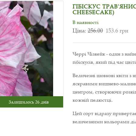
ГІБІСКУС ТРАВ'ЯНИ
CHEESECAKE)
В наявності
Ціна:
256.00
153.6 грн
Черрі Чізкейк - один з най
гібіскусів, який під час цв
Величезні шовкові квіти з
яскравими вишнево-малин
центром, створюючи розкі
кожній пелюстці.
Залишилось 26 днів
Цей сорт відразу приверта
величезними кольорами діа