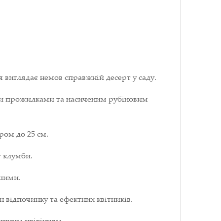
ня виглядає немов справжній десерт у саду.
ми прожилками та насиченим рубіновим
ром до 25 см.
т клумби.
ішими.
н відпочинку та ефектних квітників.
ишним цвітінням.