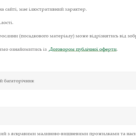
на сайті, має ілюстративний характер.
лості.
ослини (посадкового матеріалу) може відрізнятись від зоб
уємо ознайомитись із
Договором публічної оферти
.
й багаторічник
лий з яскравими малиново-вишневими прожилками та на