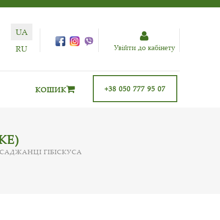
UA
Увiйти до кабiнету
RU
+38 050 777 95 07
КОШИК
KE)
САДЖАНЦІ ГІБІСКУСА