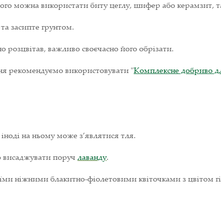
ого можна використати биту цеглу, шифер або керамзит, т
та засипте грунтом.
но розцвітав, важливо своєчасно його обрізати.
я рекомендуємо використовувати "
Комплексне добриво д
 іноді на ньому може з’являтися тля.
о висаджувати поруч
лаванду
.
їми ніжними блакитно-фіолетовими квіточками з цвітом гібі