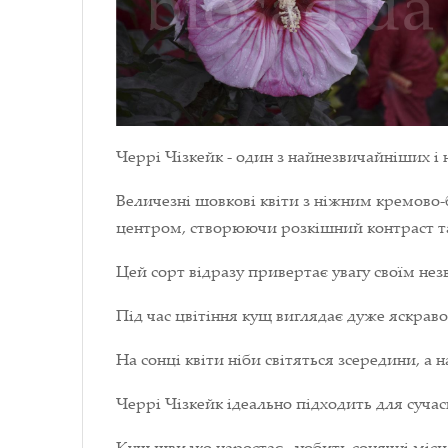
Черрі Чізкейк - один з найнезвичайніших і 
Величезні шовкові квіти з ніжним кремов
центром, створюючи розкішний контраст т
Цей сорт відразу привертає увагу своїм н
Під час цвітіння кущ виглядає дуже яскрав
На сонці квіти ніби світяться зсередини, а
Черрі Чізкейк ідеально підходить для сучас
Кущ швидко наростає, любить сонячні місц