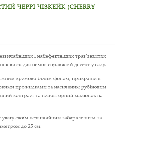
СТИЙ ЧЕРРІ ЧІЗКЕЙК (CHERRY
незвичайніших і найефектніших трав'янистих
ітіння виглядає немов справжній десерт у саду.
 ніжним кремово-білим фоном, прикрашені
овими прожилками та насиченим рубіновим
шний контраст та неповторний малюнок на
є увагу своїм незвичайним забарвленням та
метром до 25 см.