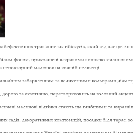
найефектніших трав'янистих гібіскусів, який під час цвітін
о-білим фоном, прикрашені яскравими вишнево-малинови
а неповторний малюнок на кожній пелюстці.
езвичайним забарвленням та величезними кольорами діамет
о, дорого та екзотично, перетворюючись на головний акцен
 насичені малинові відтінки стають ще глибшими та виразн
них садів, декоративних композицій, посадки біля терас, зо
я та чудово зимує в Україні, щорічно радуючи все більш п