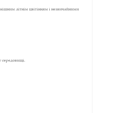
озкішним літнім цвітінням і незвичайними
у середовищі.