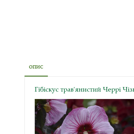
ОПИС
Гібіскус трав'янистий Черрі Чіз