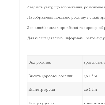
Зверніть увагу, що зображення, розміщене 
На зображенні показано рослину в стадії зрі
Зовнішній вигляд придбаної та вирощеної р
Для більш детальної інформації рекоменд
Вид рослини
трав'янисти
Висота дорослої рослини
до 1,5 м
Діаметр крони
до 1,2 м
Колір суцвіття
кремово-бі