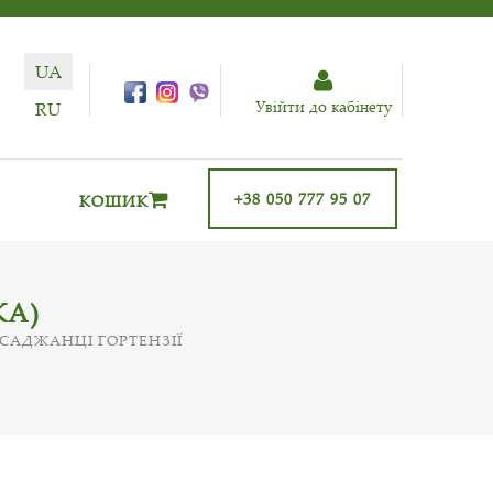
UA
Увiйти до кабiнету
RU
+38 050 777 95 07
КОШИК
КА)
САДЖАНЦІ ГОРТЕНЗІЇ