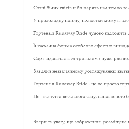
Сотні білих квітів ніби парять над темно-зе
У прохолодну погоду, пелюстки можуть зл
Гортензія Runaway Bride чудово підходить д
Її каскадна форма особливо ефектно вигляда
Сорт відзначається тривалим і дуже рясни
Завдяки незвичайному розташуванню квітів
Гортензія Runaway Bride - це не просто горт
Це - відчуття весільного саду, наповненого 
Зверніть увагу, що зображення, розміщене 