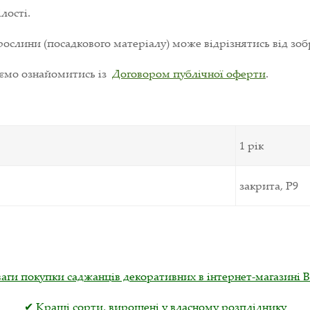
лості.
ослини (посадкового матеріалу) може відрізнятись від зоб
уємо ознайомитись із
Договором публічної оферти
.
1 рік
закрита, Р9
аги покупки саджанців декоративних в інтернет-магазині 
✔ Кращі сорти, вирощені у власному розпліднику