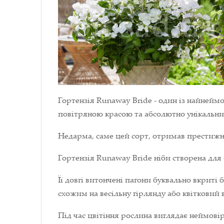
Гортензія Runaway Bride - один із найнеймо
повітряною красою та абсолютно унікальни
Недарма, саме цей сорт, отримав престижну 
Гортензія Runaway Bride ніби створена для с
Її довгі витончені пагони буквально вкриті
схожим на весільну гірлянду або квітковий 
Під час цвітіння рослина виглядає неймові