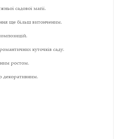
жньої садової магії.
іння ще більш витонченим.
 композицій.
 романтичних куточків саду.
тним ростом.
о декоративним.