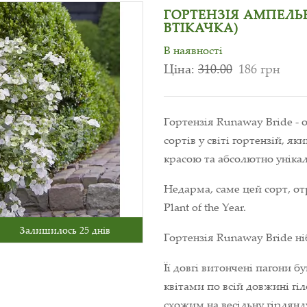
ГОРТЕНЗІЯ АМПЕЛЬ
ВТІКАЧКА)
В наявності
Ціна:
310.00
186 грн
Гортензія Runaway Bride -
сортів у світі гортензій, 
красою та абсолютно уніка
Недарма, саме цей сорт, о
Plant of the Year.
Залишилось 25 днів
Гортензія Runaway Bride ніб
Її довгі витончені пагони
квітами по всій довжині гіл
схожим на весільну гірлянд