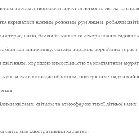
леним листям, створюючи відчуття легкості, світла та справ
егка вкриватися ніжним рожевим рум’янцем, роблячи цвіт
ля терас, патіо, балконів, кашпо та декоративних садових
є біля зон відпочинку, світлих доріжок, дерев’яних терас і
м цвітінням, хорошою зимостійкістю та компактним акура
, кущ завжди виглядає об’ємним, повітряним і надзвичайн
ензія.
білими квітами, світлом та атмосферою тихої літньої казки.
на сайті, має ілюстративний характер.