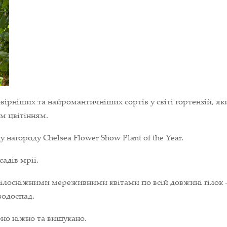
вірніших та найромантичніших сортів у світі гортензій, я
м цвітінням.
нагороду Chelsea Flower Show Plant of the Year.
адів мрії.
 білосніжними мереживними квітами по всій довжині гілок -
водоспад.
рно ніжно та вишукано.