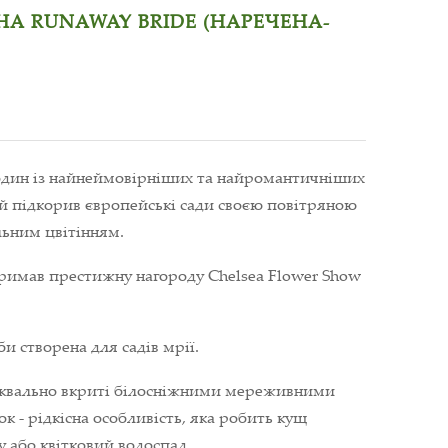
НА RUNAWAY BRIDE (НАРЕЧЕНА-
 один із найнеймовірніших та найромантичніших
який підкорив європейські сади своєю повітряною
льним цвітінням.
тримав престижну нагороду Chelsea Flower Show
и створена для садів мрії.
 буквально вкриті білосніжними мереживними
ок - рідкісна особливість, яка робить кущ
у або квітковий водоспад.