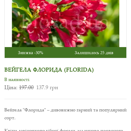
Знижка -30%
Залишилось 25 днів
ВЕЙГЕЛА ФЛОРИДА (FLORIDA)
В наявності
Ціна:
197.00
137.9 грн
Вейгела "Флорида" – дивовижно гарний та популярний
сорт.
Квіти дзвіночкоподібної форми, малиново-червоного