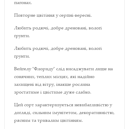
пагонах.
Повторне цвітіння у серпні-вересні.
Любить родючі, добре дреновані, вологі
ґрунти.
Любить родючі, добре дреновані, вологі
ґрунти.
Вейгелу "Флориду" слід висаджувати лише на
сонячних, теплих місцях, які надійно
захищені від вітру, інакше рослина
зростатиме і цвістиме дуже слабко.
Цей сорт характеризується невибагливістю у
догляді, сильним імунітетом, декоративністю,
рясним та тривалим цвітінням.