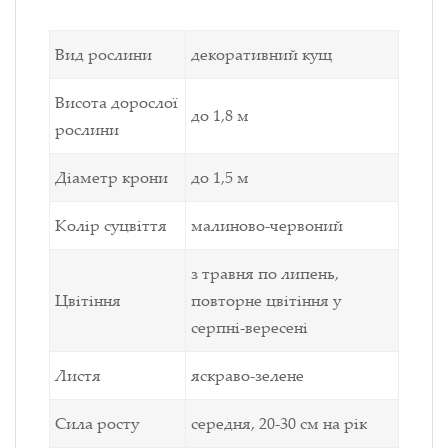
Вид рослини
декоративний кущ
Висота дорослої
до 1,8 м
рослини
Діаметр крони
до 1,5 м
Колір суцвіття
малиново-червоний
з травня по липень,
Цвітіння
повторне цвітіння у
серпні-вересені
Листя
яскраво-зелене
Сила росту
середня, 20-30 см на рік