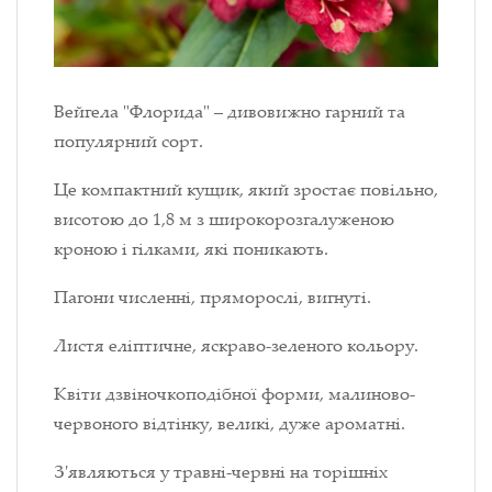
Вейгела "Флорида" – дивовижно гарний та
популярний сорт.
Це компактний кущик, який зростає повільно,
висотою до 1,8 м з широкорозгалуженою
кроною і гілками, які поникають.
Пагони численні, пряморослі, вигнуті.
Листя еліптичне, яскраво-зеленого кольору.
Квіти дзвіночкоподібної форми, малиново-
червоного відтінку, великі, дуже ароматні.
З'являються у травні-червні на торішніх