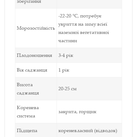
зберігання
-22-20 °C, потребує
укриття на зиму всієї
Морозостійкість
наземної
вегетативної
частини
Плодоношення
3-4 рік
Вік саджанця
1 рік
Висота
20-25 см
саджанця
Коренева
закрита, горщик
система
Підщепа
кореневласний (відводок)