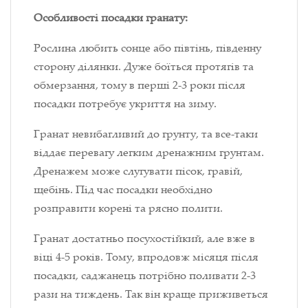
Особливості посадки гранату:
Рослина любить сонце або півтінь, південну
сторону ділянки. Дуже боїться протягів та
обмерзання, тому в перші 2-3 роки після
посадки потребує укриття на зиму.
Гранат невибагливий до грунту, та все-таки
віддає перевагу легким дренажним грунтам.
Дренажем може слугувати пісок, гравій,
щебінь. Під час посадки необхідно
розправити корені та рясно полити.
Гранат достатньо посухостійкий, але вже в
віці 4-5 років. Тому, впродовж місяця після
посадки, саджанець потрібно поливати 2-3
рази на тиждень. Так він краще приживеться