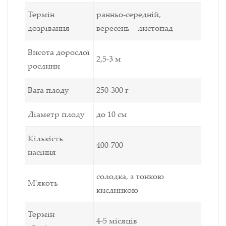
Термін
ранньо-середній,
дозрівання
вересень – листопад
Висота дорослої
2,5-3 м
рослини
Вага плоду
250-300 г
Діаметр плоду
до 10 см
Кількість
400-700
насіння
солодка, з тонкою
М'якоть
кислинкою
Термін
4-5 місяців