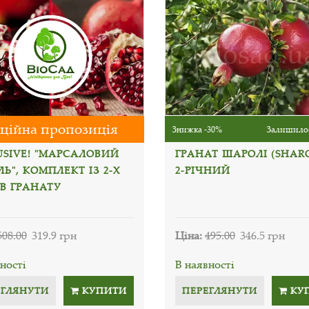
ційна пропозиція
Знижка -30%
Залишилос
USIVE! "МАРСАЛОВИЙ
ГРАНАТ ШАРОЛІ (SHARO
Ь", КОМПЛЕКТ ІЗ 2-Х
2-РІЧНИЙ
ІВ ГРАНАТУ
508.00
319.9 грн
Ціна:
495.00
346.5 грн
ності
В наявності
ЕГЛЯНУТИ
КУПИТИ
ПЕРЕГЛЯНУТИ
КУ