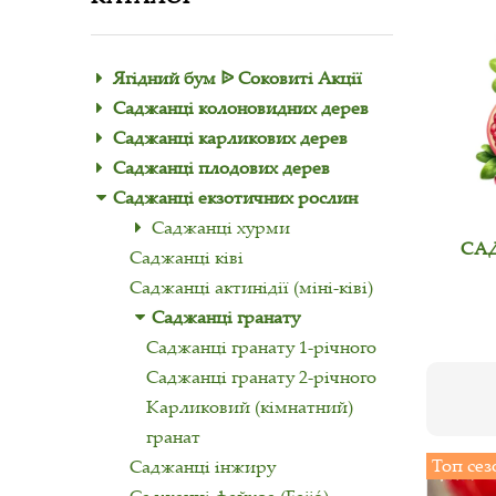
Ягідний бум ᐉ Соковиті Акції
Саджанці колоновидних дерев
Саджанці карликових дерев
Саджанці плодових дерев
Саджанці екзотичних рослин
Саджанці хурми
СА
Саджанці ківі
Саджанці актинідії (міні-ківі)
Саджанці гранату
Саджанці гранату 1-річного
Саджанці гранату 2-річного
Карликовий (кімнатний)
гранат
Топ сез
Саджанці інжиру