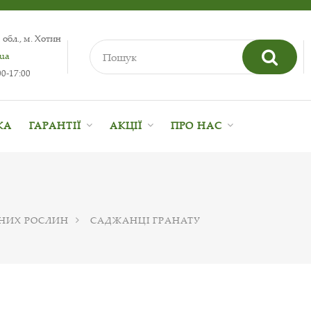
 обл., м. Хотин
.ua
0-17:00
КА
ГАРАНТІЇ
АКЦІЇ
ПРО НАС
НИХ РОСЛИН
САДЖАНЦІ ГРАНАТУ