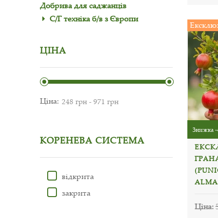
Добрива для саджанців
С/Г техніка б/в з Європи
Ексклю
ЦІНА
Ціна:
Знижка -
КОРЕНЕВА СИСТЕМА
ЕКСК
ГРАН
(PUN
відкрита
ALMA
закрита
Ціна: