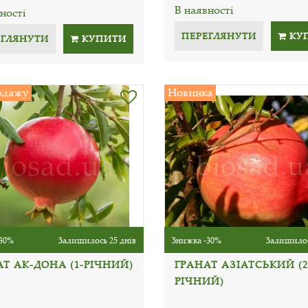
В наявності
ності
ПЕРЕГЛЯНУТИ
КУ
ЕГЛЯНУТИ
КУПИТИ
одажу
Новинка
30%
Залишилось 25 днів
Знижка -30%
Залишилос
Т АК-ДОНА (1-РІЧНИЙ)
ГРАНАТ АЗІАТСЬКИЙ (2
РІЧНИЙ)