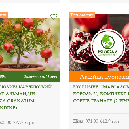
зив
Топ сезону
Акційна пропози
45%
Залишилось 25 днів
ЛЮЗИВ! КАРЛИКОВИЙ
EXCLUSIVE! "МАРСАЛО
АТ АЛЬМАНДІН
КОРОЛЬ 2", КОМПЛЕКТ І
ICA GRANATUM
СОРТІВ ГРАНАТУ (2-РІЧ
NDINE)
Ціна:
971.00
612.9 грн
505.00
277.75 грн