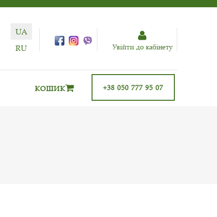
UA
Увiйти до кабiнету
RU
+38 050 777 95 07
КОШИК