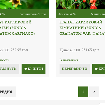
45%
Залишилось 25 днів
Знижка -45%
Залишилос
АТ КАРЛИКОВИЙ
ГРАНАТ КАРЛИКОВИЙ
АГЕН (PUNICA
КІМНАТНИЙ (PUNICA
ATUM CARTHAGO)
GRANATUM VAR. NANA
469.00
257.95 грн
Ціна:
463.00
254.65 грн
ності
В наявності
ЕГЛЯНУТИ
КУПИТИ
ПЕРЕГЛЯНУТИ
КУ
РЕДНЯ
1
2