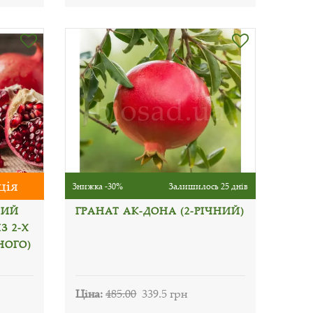
ція
Знижка -30%
Залишилось 25 днів
ВИЙ
ГРАНАТ АК-ДОНА (2-РІЧНИЙ)
З 2-Х
НОГО)
Ціна:
485.00
339.5 грн