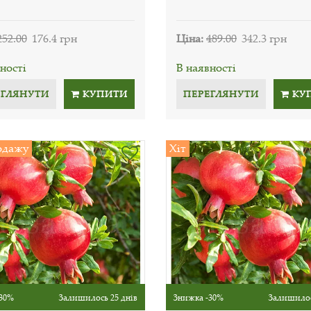
252.00
176.4 грн
Ціна:
489.00
342.3 грн
ності
В наявності
ЕГЛЯНУТИ
КУПИТИ
ПЕРЕГЛЯНУТИ
КУ
одажу
Хіт
30%
Залишилось 25 днів
Знижка -30%
Залишилос