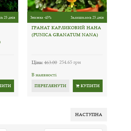
ь 25 днів
Знижка -45%
Залишилось 25 днів
ГРАНАТ КАРЛИКОВИЙ НАНА
(PUNICA GRANATUM NANA)
)
Ціна:
463.00
254.65 грн
В наявності
ПИТИ
ПЕРЕГЛЯНУТИ
КУПИТИ
НАСТУПНА