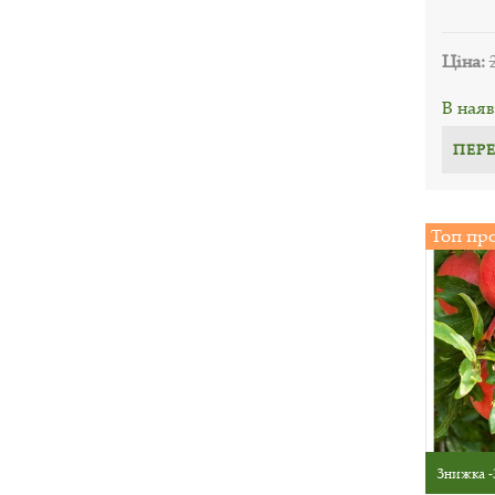
Ціна:
В наяв
ПЕР
Топ пр
Знижка -