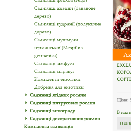
Саджанці фейхоа (Feijó)
Саджанці азіміни (бананове
дерево)
Саджанці кудранії (полуничне
дерево)
Саджанці мушмули
германської (Mespilus
Ак
germanica)
Саджанці зізіфуса
EXCL
Саджанці маракуї
КОРОЛ
Комплекти екзотики
СОРТ
Добрива для екзотики
Саджанці ягідних рослин
Ціна:
Саджанці цитрусових рослин
Саджанці винограду
В наяв
Саджанці декоративних рослин
ПЕР
Комплекти саджанців