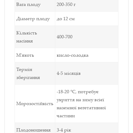
Вага плоду
200-350 г
Діаметр плоду
до 12 см
Кількість
400-700
насіння
М'якоть
кисло-солодка
Термін
4-5 місяців
зберігання
-18-20 °C, потребує
укриття на зиму всієї
Морозостійкість
наземної
вегетативної
частини
Плодоношення
3-4 рік