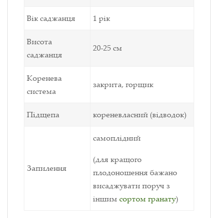
Вік саджанця
1 рік
Висота
20-25 см
саджанця
Коренева
закрита, горщик
система
Підщепа
кореневласний (відводок)
самоплідний
(для кращого
Запилення
плодоношення бажано
висаджувати поруч з
іншим
сортом гранату
)