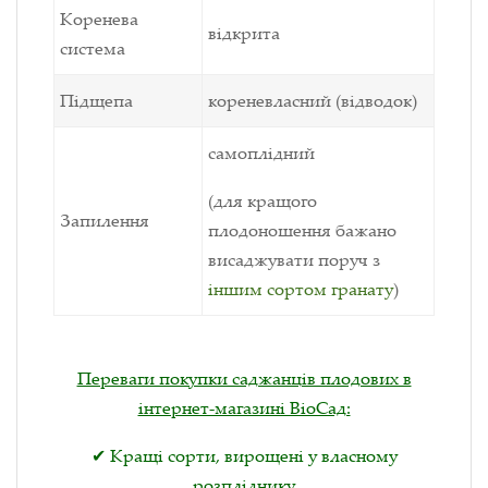
Коренева
відкрита
система
Підщепа
кореневласний (відводок)
самоплідний
(для кращого
Запилення
плодоношення бажано
висаджувати поруч з
іншим сортом гранату
)
Переваги покупки саджанців плодових в
інтернет-магазині ВіоСад:
✔ Кращі сорти, вирощені у власному
розпліднику