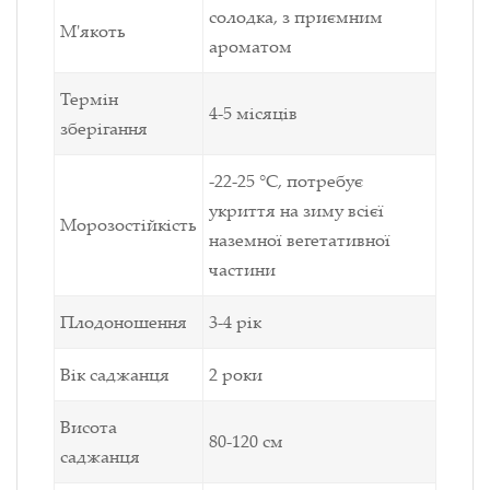
солодка, з приємним
М'якоть
ароматом
Термін
4-5 місяців
зберігання
-22-25 °C, потребує
укриття на зиму всієї
Морозостійкість
наземної
вегетативної
частини
Плодоношення
3-4 рік
Вік саджанця
2 роки
Висота
80-120 см
саджанця