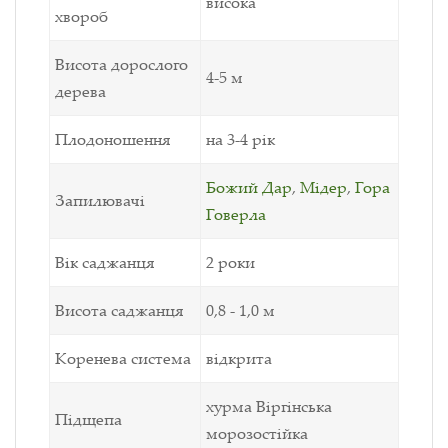
висока
хвороб
Висота дорослого
4-5 м
дерева
Плодоношення
на 3-4 рік
Божий Дар
,
Мідер
,
Гора
Запилювачі
Говерла
Вік саджанця
2 роки
Висота саджанця
0,8 - 1,0 м
Коренева система
відкрита
хурма Віргінська
Підщепа
морозостійка