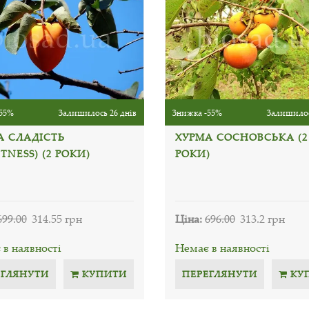
55%
Залишилось 26 днів
Знижка -55%
Залишилос
А СЛАДІСТЬ
ХУРМА СОСНОВСЬКА (2
TNESS) (2 РОКИ)
РОКИ)
699.00
314.55 грн
Ціна:
696.00
313.2 грн
в наявності
Немає в наявності
ЕГЛЯНУТИ
КУПИТИ
ПЕРЕГЛЯНУТИ
КУ