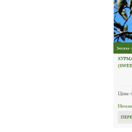
Знижка -
ХУРМ
(SWEE
Ціна:
Немає 
ПЕР