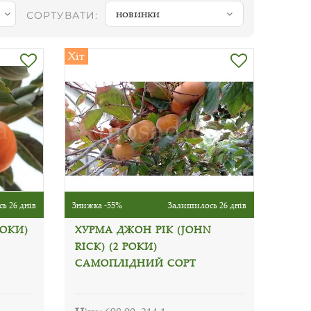
новинки
СОРТУВАТИ:
Хіт
ь 26 днів
Знижка -55%
Залишилось 26 днів
РОКИ)
ХУРМА ДЖОН РІК (JOHN
RICK) (2 РОКИ)
САМОПЛІДНИЙ СОРТ