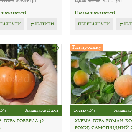
1419.00
609.99 грн
Ціна:
698.00
314.1 грн
в наявності
Немає в наявності
ЕГЛЯНУТИ
КУПИТИ
ПЕРЕГЛЯНУТИ
КУ
Топ продажу
55%
Залишилось 26 днів
Знижка -55%
Залишилос
 ГОРА ГОВЕРЛА (2
ХУРМА ГОРА РОМАН КО
)
РОКИ) САМОПЛІДНИЙ 