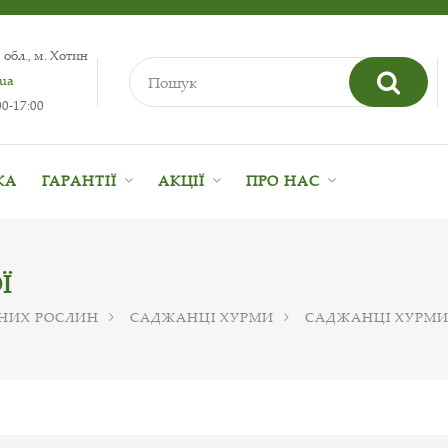
 обл., м. Хотин
.ua
0-17:00
КА
ГАРАНТІЇ
АКЦІЇ
ПРО НАС
Ї
НИХ РОСЛИН
САДЖАНЦІ ХУРМИ
САДЖАНЦІ ХУРМИ 