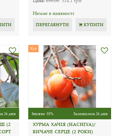
Ціна:
698.00
314.1 грн
Немає в наявності
ПИТИ
ПЕРЕГЛЯНУТИ
КУПИТИ
Хіт
ь 26 днів
Знижка -55%
Залишилось 26 днів
Ш (2
ХУРМА ХАЧІЯ (HACHIYA)/
СОРТ
БИЧАЧЕ СЕРЦЕ (2 РОКИ)