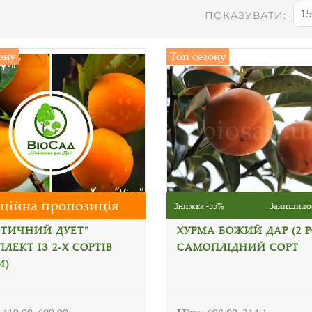
15
ПОКАЗУВАТИ:
ону
Топ сезону
ційна пропозиція
Знижка -55%
Залишилос
ОТИЧНИЙ ДУЕТ"
ХУРМА БОЖИЙ ДАР (2 
ЛЕКТ ІЗ 2-Х СОРТІВ
САМОПЛІДНИЙ СОРТ
И)