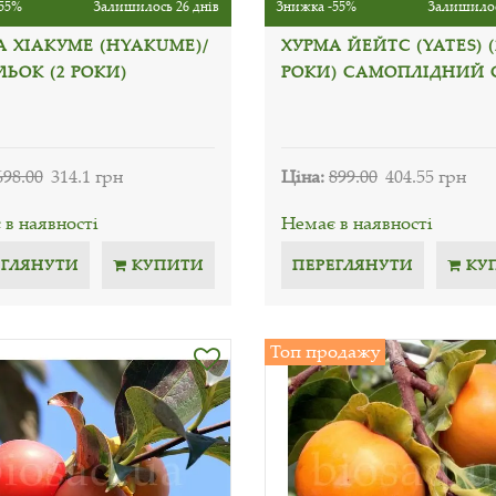
55%
Залишилось 26 днів
Знижка -55%
Залишилос
А ХІАКУМЕ (HYAKUME)/
ХУРМА ЙЕЙТС (YATES) (
ЬОК (2 РОКИ)
РОКИ) САМОПЛІДНИЙ 
698.00
314.1 грн
Ціна:
899.00
404.55 грн
в наявності
Немає в наявності
ЕГЛЯНУТИ
КУПИТИ
ПЕРЕГЛЯНУТИ
КУ
Топ продажу