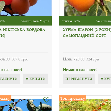
55%
Залишилось 26 днів
Знижка -55%
Залишилос
А НІКІТСЬКА БОРДОВА
ХУРМА ШАРОН (2 РОКИ
КИ)
САМОПЛІДНИЙ СОРТ
684.00
307.8 грн
Ціна:
720.00
324 грн
в наявності
Немає в наявності
ЕГЛЯНУТИ
КУПИТИ
ПЕРЕГЛЯНУТИ
КУ
одажу
Топ продажу