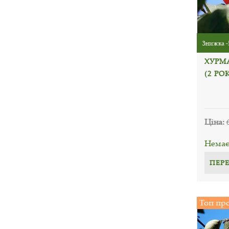
Знижка -
ХУРМ
(2 РО
Ціна:
Немає 
ПЕР
Топ пр