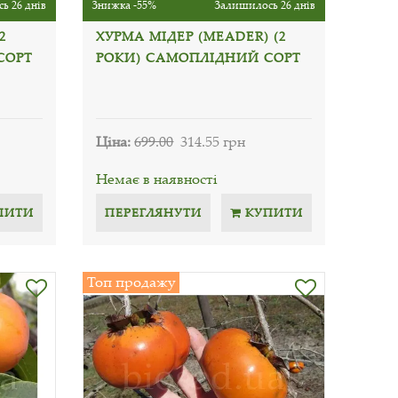
ь 26 днів
Знижка -55%
Залишилось 26 днів
2
ХУРМА МІДЕР (MEADER) (2
СОРТ
РОКИ) САМОПЛІДНИЙ СОРТ
Ціна:
699.00
314.55 грн
Немає в наявності
ПИТИ
ПЕРЕГЛЯНУТИ
КУПИТИ
Топ продажу