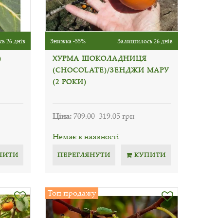
ь 26 днів
Знижка -55%
Залишилось 26 днів
)
ХУРМА ШОКОЛАДНИЦЯ
(CHOCOLATE)/ЗЕНДЖИ МАРУ
(2 РОКИ)
Ціна:
709.00
319.05 грн
Немає в наявності
ПИТИ
ПЕРЕГЛЯНУТИ
КУПИТИ
Топ продажу