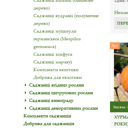
Саджанці азіміни (бананове
Ціна:
дерево)
Немає 
Саджанці кудранії (полуничне
дерево)
ПЕР
Саджанці мушмули
германської (Mespilus
Хіт
germanica)
Саджанці зізіфуса
Саджанці маракуї
Комплекти екзотики
Добрива для екзотики
Саджанці ягідних рослин
Саджанці цитрусових рослин
Саджанці винограду
Знижка -
Саджанці декоративних рослин
Комплекти саджанців
ХУРМА
Добрива для саджанців
РОКИ