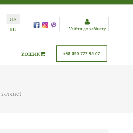
UA
Увiйти до кабiнету
RU
+38 050 777 95 07
КОШИК
2-РІЧНОЇ