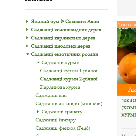
Ягідний бум ᐉ Соковиті Акції
Топ сез
Саджанці колоновидних дерев
Саджанці карликових дерев
Саджанці плодових дерев
Саджанці екзотичних рослин
Саджанці хурми
Саджанці хурми 1-річної
Саджанці хурми 2-річної
Карликова хурма
Ак
Саджанці ківі
"ЕКЗ
Саджанці актинідії (міні-ківі)
(КОМП
Саджанці гранату
ХУРМ
Саджанці інжиру
Саджанці фейхоа (Feijó)