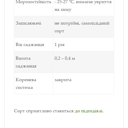
Морозостійкість
- 25-27 °C, вимагає укриття
на зиму
Запилювачі
не потрібні, самоплідний
сорт
Вік саджанця
1 рік
Висота
0,2 – 0,4 м
саджанця
Коренева
закрита
система
Сорт сприятливо ставиться
до підгодівлі.