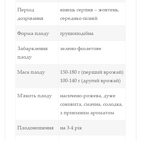
Період
кінець серпня – жовтень,
дозрівання
середньо-пізній
Форма плоду
грушоподібна
Забарвлення
зелено-фіолетове
плоду
Маса плоду
150-180 г (перший врожай)
100-140 г (другий врожай)
М'якоть плоду
насичено-рожева, дуже
соковита, смачна, солодка,
з приємним ароматом
Плодоношення
на 3-4 рік