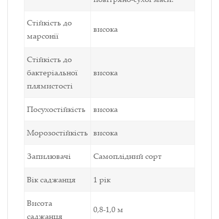
Стійкість до
висока
марсонії
Стійкість до
бактеріальної
висока
плямистості
Посухостійкість
висока
Морозостійкість
висока
Запилювачі
Самоплідний сорт
Вік саджанця
1 рік
Висота
0,8-1,0 м
саджанця