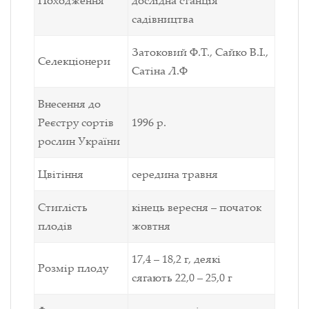
Походження
дослідна станція
садівництва
Затоковий Ф.Т., Сайко В.І.,
Селекціонери
Сатіна Л.Ф
Внесення до
Реєстру
сортів
1996 р.
рослин України
Цвітіння
середина травня
Стиглість
кінець вересня – початок
плодів
жовтня
17,4 – 18,2 г, деякі
Розмір плоду
сягають 22,0 – 25,0 г