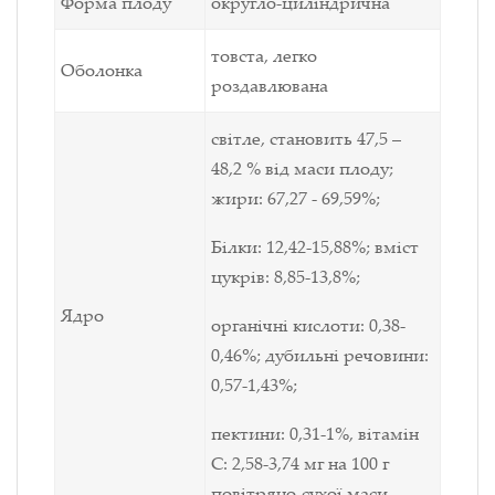
Форма плоду
округло-циліндрична
товста, легко
Оболонка
роздавлювана
світле, становить 47,5 –
48,2 % від маси плоду;
жири: 67,27 - 69,59%;
Білки: 12,42-15,88%; вміст
цукрів: 8,85-13,8%;
Ядро
органічні кислоти: 0,38-
0,46%; дубильні речовини:
0,57-1,43%;
пектини: 0,31-1%, вітамін
С: 2,58-3,74 мг на 100 г
повітряно-сухої маси.