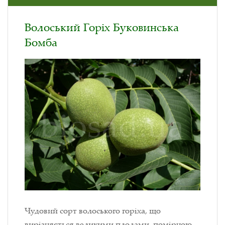
Волоський Горіх Буковинська
Бомба
Чудовий сорт волоського горіха, що
вирізняється великими плодами, помірною