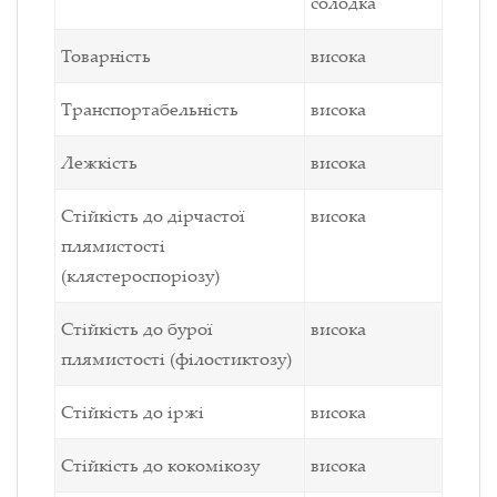
солодка
Товарність
висока
Транспортабельність
висока
Лежкість
висока
Стійкість до дірчастої
висока
плямистості
(клястероспоріозу)
Стійкість до бурої
висока
плямистості (філостиктозу)
Стійкість до іржі
висока
Стійкість до кокомікозу
висока