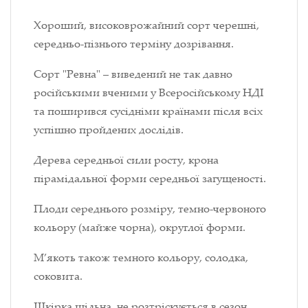
Хороший, високоврожайний сорт черешні,
середньо-пізнього терміну дозрівання.
Сорт "Ревна" – виведений не так давно
російськими вченими у Всеросійському НДІ
та поширився сусідніми країнами після всіх
успішно пройдених дослідів.
Дерева середньої сили росту, крона
пірамідальної форми середньої загущеності.
Плоди середнього розміру, темно-червоного
кольору (майже чорна), округлої форми.
М’якоть також темного кольору, солодка,
соковита.
Шкірка щільна, не розтріскується в сезон