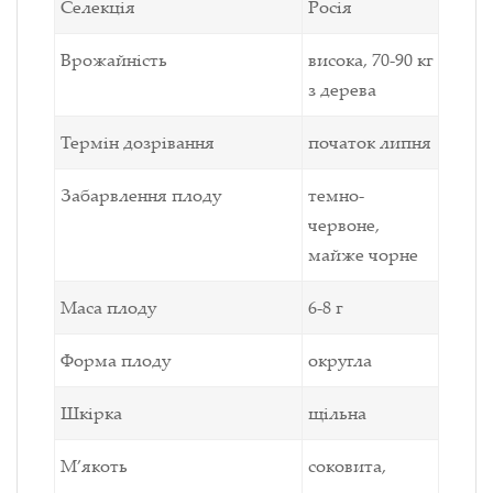
Селекція
Росія
Врожайність
висока, 70-90 кг
з дерева
Термін дозрівання
початок липня
Забарвлення плоду
темно-
червоне,
майже чорне
Маса плоду
6-8 г
Форма плоду
округла
Шкірка
щільна
М’якоть
соковита,