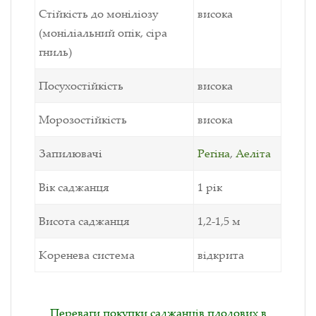
Стійкість до моніліозу
висока
(моніліальний опік, сіра
гниль)
Посухостійкість
висока
Морозостійкість
висока
Запилювачі
Регіна
,
Аеліта
Вік саджанця
1 рік
Висота саджанця
1,2-1,5 м
Коренева система
відкрита
Переваги покупки саджанців плодових в