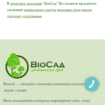
В
інтернет-магазині
"БіоСад" Ви можете придбати
саджанці
найкращих сортів черешні середнього
терміну дозрівання
.
Biosad — інтернет-магазин саджанців плодово-ягідних
дерев і кущів.
Весь посадковий матеріал вирощуємо самі, тому