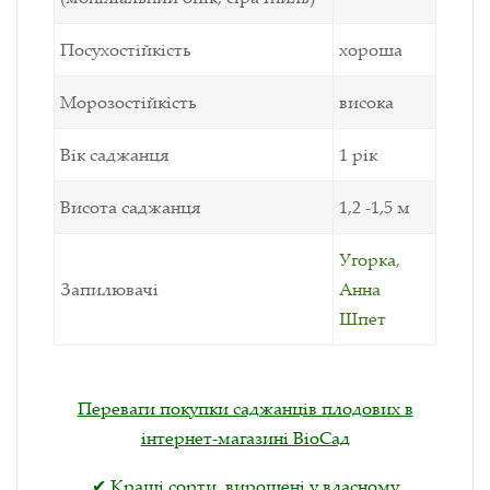
Посухостійкість
хороша
Морозостійкість
висока
Вік саджанця
1 рік
Висота саджанця
1,2 -1,5 м
Угорка
,
Запилювачі
Анна
Шпет
Переваги покупки саджанців плодових в
інтернет-магазині ВіоСад
✔ Кращі сорти, вирощені у власному