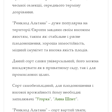
чеської селекції, середнього терміну
дозрівання.
"Ренклод Альтана" – дуже популярна на
території Європи завдяки своїм високим
якостям, таким як: стабільне і рясне
плодоношення, хороша зимостійкість,
міцний імунітет та висока якість плодів.
Даний сорт сливи універсальний, його можна
висаджувати як в приватному саду, так і для
промислових цілях.
Сорт самобезплідний, для плодоношення і
високої врожайності йому необхідні
запилювачі "
Угорка
", "
Анна Шпет
".
"Ренклод Альтана" – сорт вартий уваги,