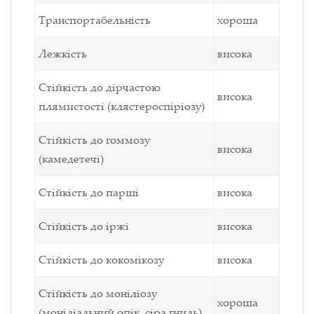
Транспортабельність
хороша
Лежкість
висока
Стійкість до дірчастою
висока
плямистості (клястероспіріозу)
Стійкість до гоммозу
висока
(камедетечі)
Стійкість до парші
висока
Стійкість до іржі
висока
Стійкість до кокомікозу
висока
Стійкість до моніліозу
хороша
(моніліальний опік, сіра гниль)