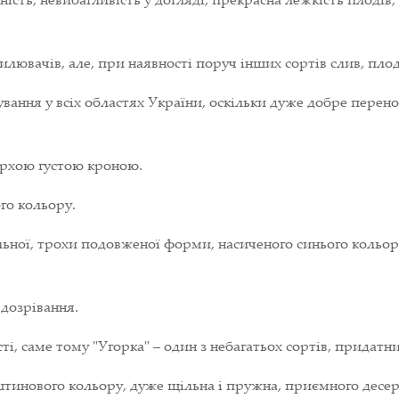
илювачів, але, при наявності поруч інших сортів слив, пл
ння у всіх областях України, оскільки дуже добре перенос
ерхою густою кроною.
го кольору.
ьної, трохи подовженої форми, насиченого синього кольор
 дозрівання.
сті, саме тому "Угорка" – один з небагатьох сортів, придат
тинового кольору, дуже щільна і пружна, приємного десер