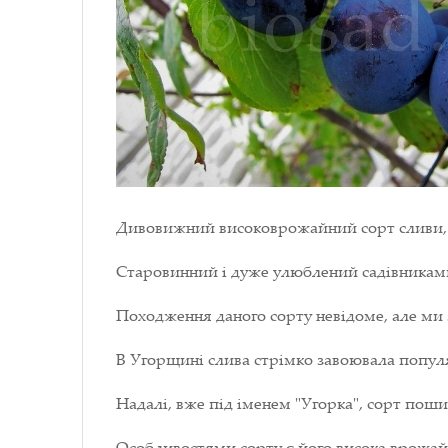
Дивовижний високоврожайний сорт сливи, 
Старовинний і дуже улюблений садівниками
Походження даного сорту невідоме, але ми з
В Угорщині слива стрімко завоювала популя
Надалі, вже під іменем "Угорка", сорт пошир
Особливостями сорту є його висока врожайніс