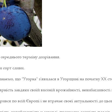
середнього терміну дозрівання.
 сорт сливи.
наємо, що "Угорка" з'явилася в Угорщині на початку ХХ стол
рність завдяки своїй високій врожайності, невибагливості 
ився по всій Європі і не втрачає своєї актуальності до цьог
ть, невибагливість у догляді, прекрасна лежкість плодів, с