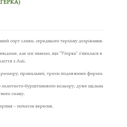
ГЕРКА)
й сорт сливи, середнього терміну дозрівання.
відоме, але ми знаємо, що "Угорка" з'явилася в
іття з Азії.
 розміру, правильної, трохи подовженої форми.
о золотисто-бурштинового кольору, дуже щільна
ного смаку.
серпня – початок вересня.