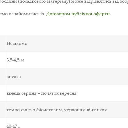
ослини (посадкового матеріалу) може відрізнятись від зоб
уємо ознайомитись із
Договором публічної оферти
.
Невідомо
3,5-4,5 м
висока
кінець серпня – початок вересня
темно-синє, з фіолетовим, червоним відтінком
40-47 г