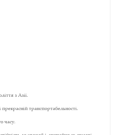
іття з Азії.
і прекрасній транспортабельності.
о часу.
тійкість до хвороб і, звичайно ж, чудові