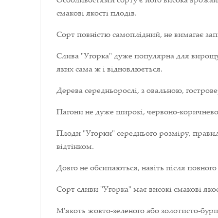
смакові якості плодів.
Сорт повністю самоплідний, не вимагає зап
Слива "Угорка" дуже популярна для вирощува
яких сама ж і відновлюється.
Дерева середньорослі, з овальною, гостров
Пагони не дуже широкі, червоно-коричнево
Плоди "Угорки" середнього розміру, правил
відтінком.
Довго не обсипаються, навіть після повного
Сорт сливи "Угорка" має високі смакові яко
М'якоть жовто-зеленого або золотисто-бурш