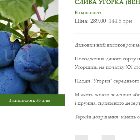
СЛИВА УГОРКА (ВЕН
В наявності
Ціна:
289.00
144.5 грн
Дивовижний високоврожайни
Походження даного сорту не
Угорщині на початку ХХ стол
Плоди "Угорки" середнього
М'якоть жовто-зеленого аб
Залишилось 26 днів
і пружна, приємного десерт
Термін дозрівання: кінець 