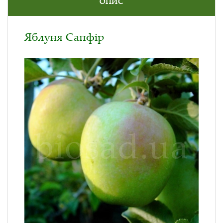
ОПИС
Яблуня Сапфір