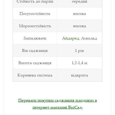
Стійкість до парші
середня
Посухостійкість
висока
Морозостійкість
висока
Запилювачі
Айдаред
, Аскольд
Вік саджанця
1 рік
Висота саджанця
1,2-1,4 м
Коренева система
відкрита
Переваги покупки саджанців плодових в
інтернет-магазині ВіоСад: