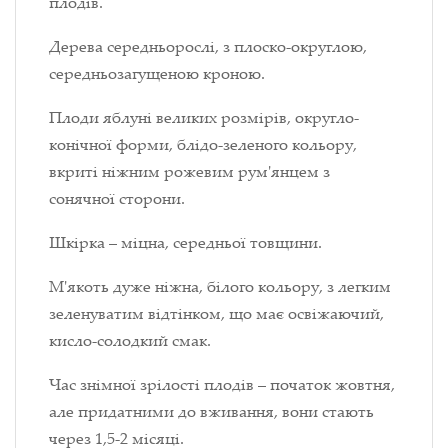
плодів.
Дерева середньорослі, з плоско-округлою,
середньозагущеною кроною.
Плоди яблуні великих розмірів, округло-
конічної форми, блідо-зеленого кольору,
вкриті ніжним рожевим рум'янцем з
сонячної сторони.
Шкірка – міцна, середньої товщини.
М'якоть дуже ніжна, білого кольору, з легким
зеленуватим відтінком, що має освіжаючий,
кисло-солодкий смак.
Час знімної зрілості плодів – початок жовтня,
але придатними до вживання, вони стають
через 1,5-2 місяці.