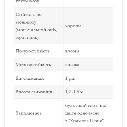
кокомікозу
Стійкість до
моніліозу
хороша
(моніліальний опік,
сіра гниль)
Посухостійкість
висока
Морозостійкість
висока
Вік саджанця
1 рік
Висота саджанця
1,2 -1,5 м
будь-який сорт, що
Запилювачі
цвіте одночасно
з "Храмова Пізня"