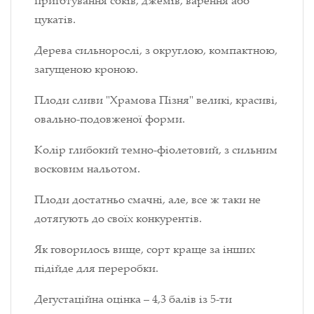
цукатів.
Дерева сильнорослі, з округлою, компактною,
загущеною кроною.
Плоди сливи "Храмова Пізня" великі, красиві,
овально-подовженої форми.
Колір глибокий темно-фіолетовий, з сильним
восковим нальотом.
Плоди достатньо смачні, але, все ж таки не
дотягують до своїх конкурентів.
Як говорилось вище, сорт краще за інших
підійде для переробки.
Дегустаційна оцінка – 4,3 балів із 5-ти