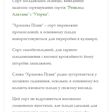
Сорт молдавської селекції, виведений
шляхом схрещування сортів "
Ренклод
Альтана
" і "
Угорка
".
"Храмова Пізня" – сорт переважно
промисловий, в основному плоди
використовуються для переробки в кулінарії.
Сорт самобезплідний, для гарного
плодоношення і високої врожайності йому
потрібні запилювачі.
Слива "Храмова Пізня" рідко зустрічається у
місцевих садівників, оскільки, в основному всі
воліють вживати плоди у свіжому вигляді.
Цей сорт не відрізняється високими
смаковими якостями, але плоди ідеальні для
приготування соків, джемів, варення або