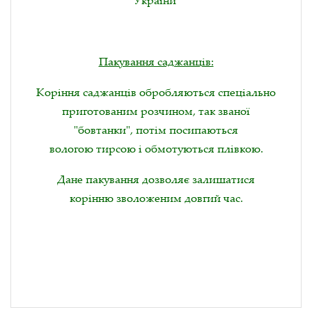
Пакування саджанців:
Коріння саджанців обробляються спеціально
приготованим розчином, так званої
"бовтанки", потім посипаються
вологою тирсою і обмотуються плівкою.
Дане пакування дозволяє залишатися
корінню зволоженим довгий час.