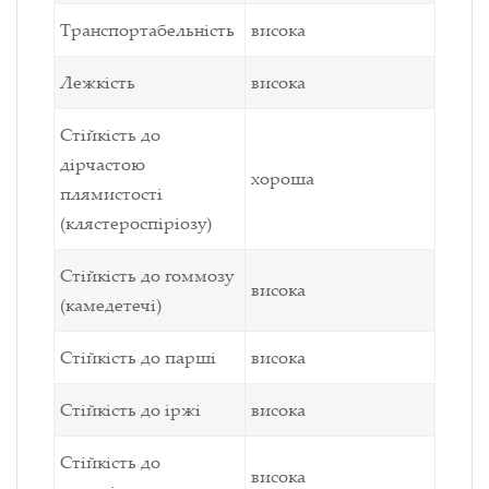
Транспортабельність
висока
Лежкість
висока
Стійкість до
дірчастою
хороша
плямистості
(клястероспіріозу)
Стійкість до гоммозу
висока
(камедетечі)
Стійкість до парші
висока
Стійкість до іржі
висока
Стійкість до
висока