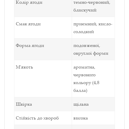
Колір ягоди
темно-червоний,
блискучий
Смак ягоди
приємний, кисло-
солодкий
Форма ягоди
подовженої,
округлої форми
М'якоть
ароматна,
червоного
кольору
(
4,8
балла)
Шкірка
щільна
Стійкість до хвороб
висока