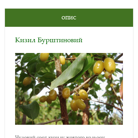
ОПИС
Кизил Бурштиновий
Чудовий сорт кизилу жовтого кольору,