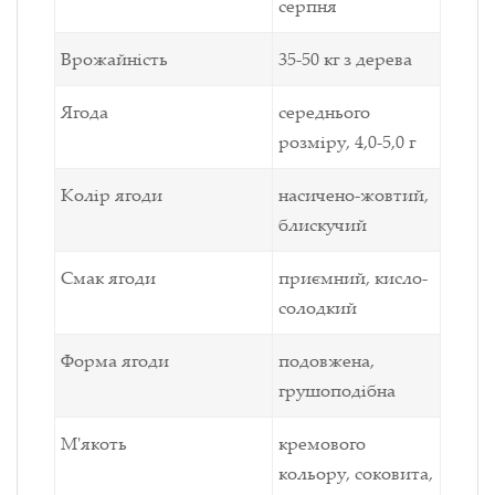
серпня
Врожайність
35-50 кг з дерева
Ягода
середнього
розміру, 4,0-5,0 г
Колір ягоди
насичено-жовтий,
блискучий
Смак ягоди
приємний, кисло-
солодкий
Форма ягоди
подовжена,
грушоподібна
М'якоть
кремового
кольору, соковита,