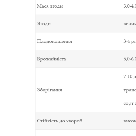
Маса ягоди
3,0-4,
Ягоди
велик
Плодоношення
3-4 р
Врожайність
5,0-6,
7-10
д
Зберігання
транс
сорт
Стійкість до хвороб
висо