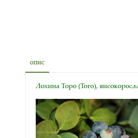
ОПИС
Лохина Торо (Toro), високоросл