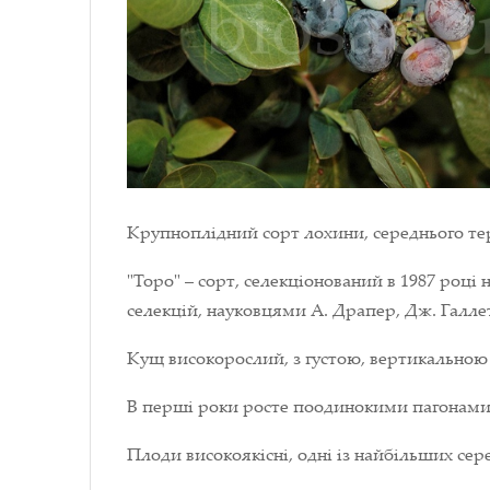
Крупноплідний сорт лохини, середнього те
"Торо" – сорт, селекціонований в 1987 році
селекцій, науковцями А. Драпер, Дж. Галлетті
Кущ високорослий, з густою, вертикальною
В перші роки росте поодинокими пагонами, 
Плоди високоякісні, одні із найбільших сер