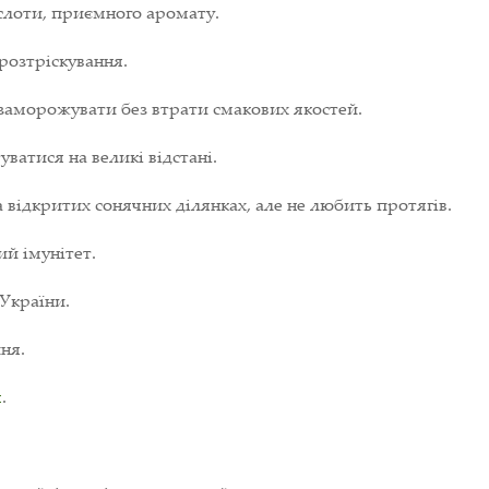
ислоти, приємного аромату.
 розтріскування.
заморожувати без втрати смакових якостей.
атися на великі відстані.
 відкритих сонячних ділянках, але не любить протягів.
й імунітет.
 України.
ня.
я
.