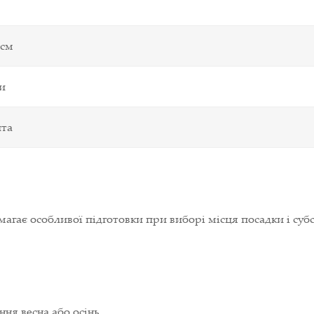
 см
и
ита
агає особливої підготовки при виборі місця посадки і субс
ня весна або осінь.