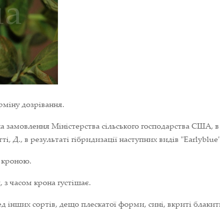
рміну дозрівання.
 на замовлення Міністерства сільського господарства США, 
, Д., в результаті гібридизації наступних видів "Earlyblue"
 кроною.
з часом крона густішає.
ед інших сортів, дещо плескатої форми, сині, вкриті блаки