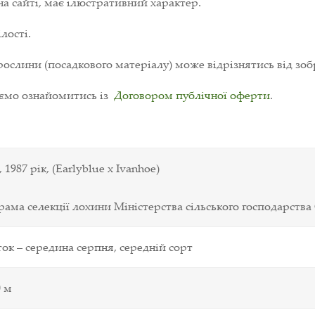
на сайті, має ілюстративний характер.
лості.
ослини (посадкового матеріалу) може відрізнятись від зоб
уємо ознайомитись із
Договором публічної оферти
.
1987 рік, (Earlyblue х Ivanhoe)
ама селекції лохини Міністерства сільського господарств
ок – середина серпня, середній сорт
0
м