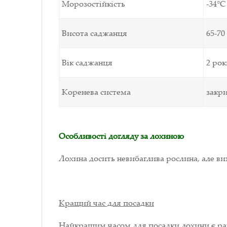
Морозостійкість
-34°С
Висота саджанця
65-70
Вік саджанця
2 рок
Коренева система
закр
Особливості догляду за лохиною
Лохина досить невибаглива рослина, але вим
Кращий час для посадки
Найкращим часом для посадки лохини є ран