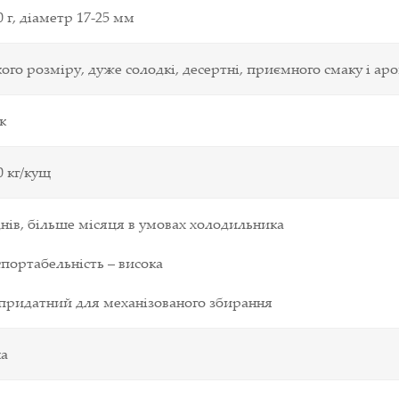
0
г
, діаметр
17-25
мм
ого розміру, дуже солодкі, десертні, приємного смаку і ар
ік
0
кг/кущ
нів, більше місяця в умовах холодильника
портабельність – висока
 придатний для механізованого збирання
ка