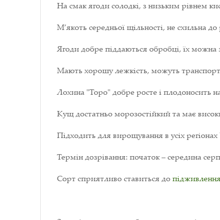
На смак ягоди солодкі, з низьким рівнем к
М’якоть середньої щільності, не схильна до
Ягоди добре піддаються обробці, їх можна 
Мають хорошу лежкість, можуть транспортув
Лохина "Торо" добре росте і плодоносить на
Кущ достатньо морозостійкий та має високи
Підходить для вирощування в усіх регіонах
Термін дозрівання: початок – середина серп
Сорт сприятливо ставиться до
підживленн