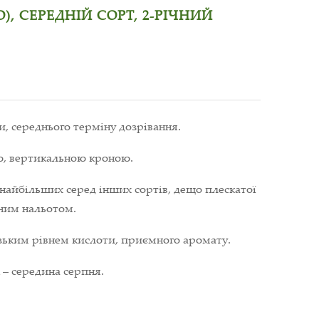
), СЕРЕДНІЙ СОРТ, 2-РІЧНИЙ
, середнього терміну дозрівання.
ю, вертикальною кроною.
з найбільших серед інших сортів, дещо плескатої
тним нальотом.
изьким рівнем кислоти, приємного аромату.
 – середина серпня.