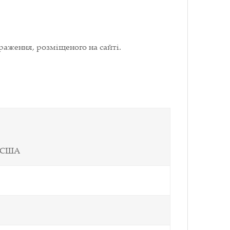
раження, розміщеного на сайті.
а США