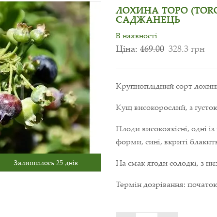
ЛОХИНА ТОРО (TORO
САДЖАНЕЦЬ
В наявності
Ціна:
469.00
328.3 грн
Крупноплідний сорт лохини
Кущ високорослий, з густо
Плоди високоякісні, одні і
форми, сині, вкриті блаки
На смак ягоди солодкі, з н
Залишилось 25 днів
Термін дозрівання: початок