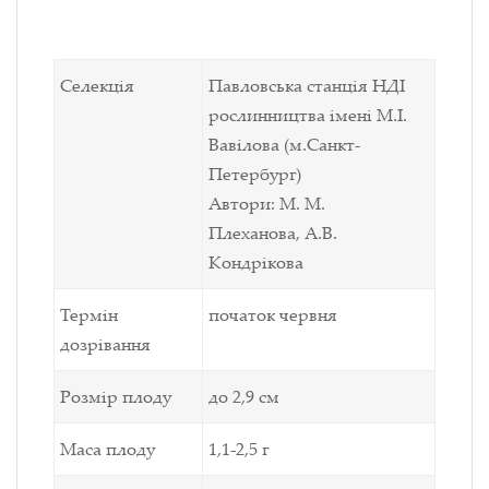
Селекція
Павловська станція НДІ
рослинництва імені М.І.
Вавілова (м.Санкт-
Петербург)
Автори: М. М.
Плеханова, А.В.
Кондрікова
Термін
початок червня
дозрівання
Розмір плоду
до 2,9 см
Маса плоду
1,1-2,5
г