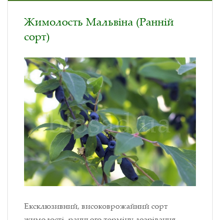
Жимолость Мальвіна (Ранній
сорт)
Ексклюзивний, високоврожайний сорт
жимолості, раннього терміну дозрівання.