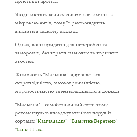
приємний аромат.
Ягоди містять велику кількість вітамінів та
мікроелементів, тому їх рекомендують
вживати в свіжому вигляді.
Однак, вони придатні для переробки та
заморозки, без втрати смакових та корисних
якостей.
Жимолость "Мальвіна" відрізняється
скороплідністю, високоврожайністю,
морозостійкістю та невибагливістю в догляді.
"Мальвіна" – самобезплідний сорт, тому
рекомендуємо висаджувати його поруч із
сортами "
Камчадалка
", "
Блакитне Веретено
",
"
Синя Птаха
".