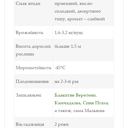
Смак ягоди
приємний, кисло-
солодкий, десертного
типу, аромат – слабкий
Врожайність
1,6-3,2
кг
/кущ
Висота дорослої
більше 1,5 м
рослини
Морозостійкість
-45°С
Плодоношення
на 2-3-й рік
Запилювачі
Блакитне Веретено
,
Камчадалка
,
Синя Птаха
,
а також, сама Мальвіна
Вік саджанця
2 роки