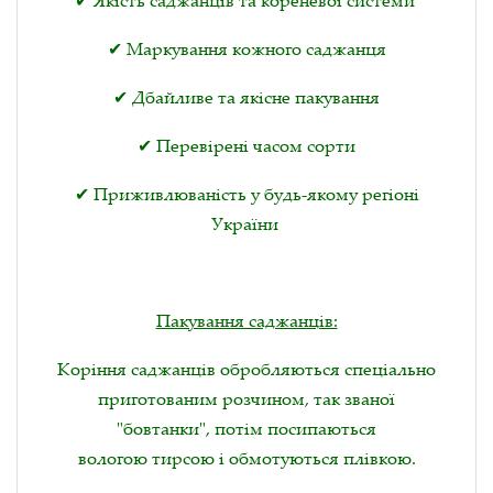
✔ Якість саджанців та кореневої системи
✔ Маркування кожного саджанця
✔ Дбайливе та якісне пакування
✔ Перевірені часом сорти
✔ Приживлюваність у будь-якому регіоні
України
Пакування саджанців:
Коріння саджанців обробляються спеціально
приготованим розчином, так званої
"бовтанки", потім посипаються
вологою тирсою і обмотуються плівкою.