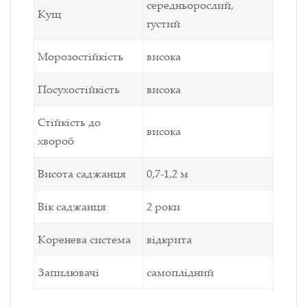
середньорослий,
Кущ
густий
Морозостійкість
висока
Посухостійкість
висока
Стійкість до
висока
хвороб
Висота саджанця
0,7-1,2 м
Вік саджанця
2 роки
Коренева система
відкрита
Запилювачі
самоплідний