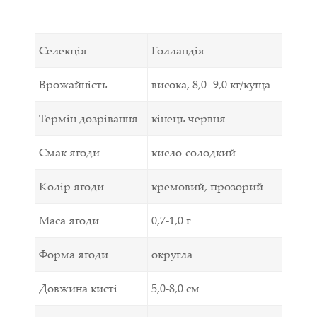
Селекція
Голландія
Врожайність
висока, 8,0- 9,0 кг/куща
Термін дозрівання
кінець червня
Смак ягоди
кисло-солодкий
Колір ягоди
кремовий, прозорий
Маса ягоди
0,7-1,0 г
Форма ягоди
округла
Довжина кисті
5,0-8,0 см