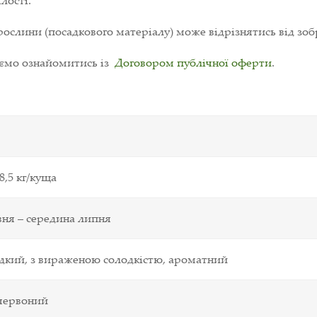
лості.
ослини (посадкового матеріалу) може відрізнятись від зоб
уємо ознайомитись із
Договором публічної оферти
.
-8,5 кг/куща
вня – середина липня
дкий, з вираженою солодкістю, ароматний
червоний