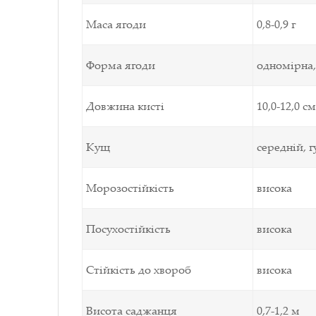
Маса ягоди
0,8-0,9 г
Форма ягоди
одномірна,
Довжина кисті
10,0-12,0 см
Кущ
середній, 
Морозостійкість
висока
Посухостійкість
висока
Стійкість до хвороб
висока
Висота саджанця
0,7-1,2 м