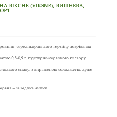
А ВІКСНЕ (VIKSNE), ВИШНЕВА,
ОРТ
родини, середньораннього терміну дозрівання.
агою 0,8-0,9 г, пурпурно-червоного кольору.
олодкого смаку, з вираженою солодкістю, дуже
червня – середина липня.