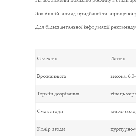
На зображенні показано рослину в стадії зрі
Зовнішній вигляд придбаної та вирощеної р
Для більш детальної інформації рекоменд
Селекція
Латвія
Врожайність
висока, 6,0
Термін дозрівання
кінець чер
Смак ягоди
кисло-соло
Колір ягоди
пурпурно-