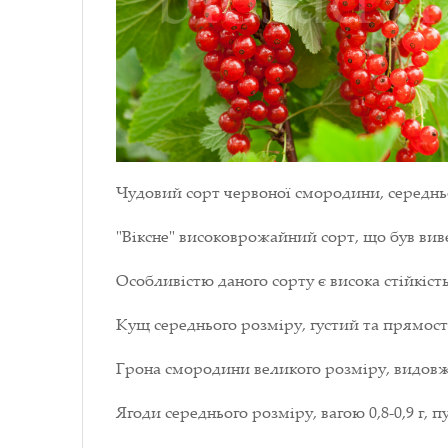
Чудовий сорт червоної смородини, середнь
"Віксне" високоврожайний сорт, що був виве
Особливістю даного сорту є висока стійкіст
Кущ середнього розміру, густий та прямосто
Грона смородини великого розміру, видовже
Ягоди середнього розміру, вагою 0,8-0,9 г,