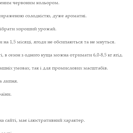
иченим червоним кольором.
 вираженою солодкістю, дуже ароматні.
зібрати хороший урожай.
а 1,5 місяці, ягоди не обсипаються та не мнуться.
 в сезон з одного куща можна отримати 6,0-8,5 кг ягід.
шніх умовах, так і для промислових масштабів.
а липня.
аїни.
на сайті, має ілюстративний характер.