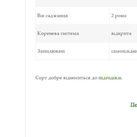
Вік саджанця
2 роки
Коренева система
відкрита
Запилювачі
самоплідн
Сорт добре відноситься до
підгодівлі
.
Пе