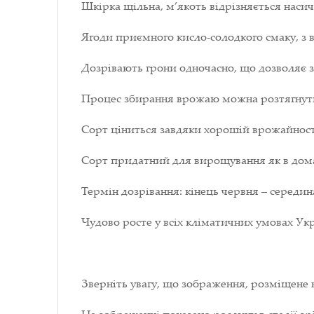
Шкірка щільна, м’якоть відрізняється нас
Ягоди приємного кисло-солодкого смаку, з
Дозрівають грони одночасно, що дозволяє 
Процес збирання врожаю можна розтягнути н
Сорт ціниться завдяки хорошій врожайності,
Сорт придатний для вирощування як в дома
Термін дозрівання: кінець червня – середин
Чудово росте у всіх кліматичних умовах Укр
Зверніть увагу, що зображення, розміщене 