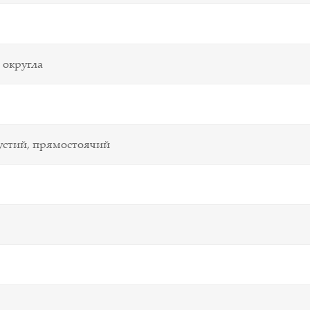
 округла
густий, прямостоячий