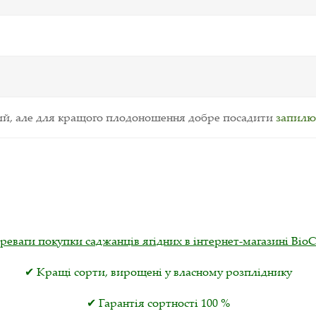
ий, але для кращого плодоношення добре посадити
запилю
реваги покупки саджанців ягідних в інтернет-магазині ВіоС
✔ Кращі сорти, вирощені у власному розпліднику
✔ Гарантія сортності 100 %