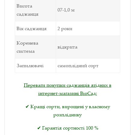
Висота
07-1,0 м
саджанця
Вік саджанця
2 роки
Коренева
відкрита
система
Запилювачі
самоплідний сорт
Переваги покупки саджанців ягідних в
інтернет-магазині ВіоСад:
✔ Кращі сорти, вирощені у власному
розпліднику
✔ Гарантія сортності 100 %