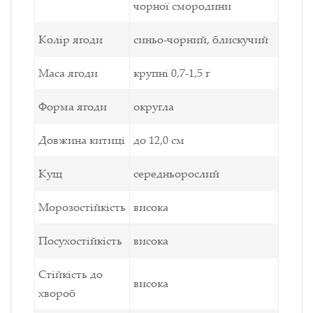
чорної смородини
Колір ягоди
синьо-чорний, блискучий
Маса ягоди
крупні 0,7-1,5 г
Форма ягоди
округла
Довжина китиці
до 12,0 см
Кущ
середньорослий
Морозостійкість
висока
Посухостійкість
висока
Стійкість до
висока
хвороб