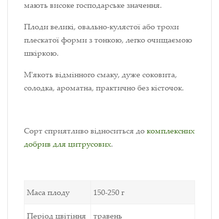
мають високе господарське значення.
Плоди великі, овально-кулястої або трохи
плескатої форми з тонкою, легко очищаємою
шкіркою.
М'якоть відмінного смаку, дуже соковита,
солодка, ароматна, практично без кісточок.
Сорт сприятливо відноситься до
комплексних
добрив для цитрусових
.
Маса плоду
150-250 г
Період цвітіння
травень