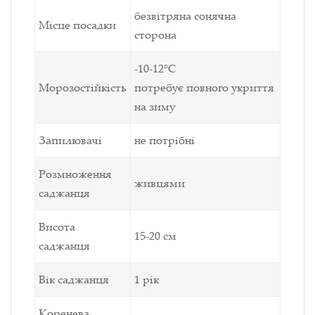
безвітряна сонячна
Місце посадки
сторона
-10-12°С
Морозостійкість
потребує повного укриття
на зиму
Запилювачі
не потрібні
Розмноження
живцями
саджанця
Висота
15-20 см
саджанця
Вік саджанця
1 рік
Коренева