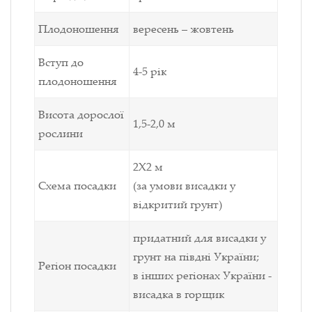
Плодоношення
вересень – жовтень
Вступ до
4-5 рік
плодоношення
Висота дорослої
1,5-2,0 м
рослини
2Х2 м
Схема посадки
(за умови висадки у
відкритий грунт)
придатний для висадки у
грунт на півдні України;
Регіон посадки
в інших регіонах України -
висадка в горщик