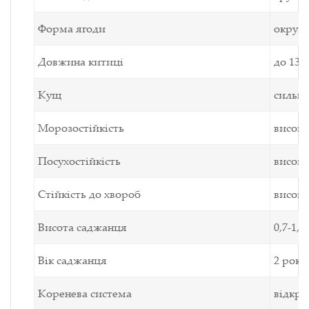
Форма ягоди
округл
Довжина китиці
до 13,
Кущ
сильн
Морозостійкість
висока
Посухостійкість
висока
Стійкість до хвороб
висока
Висота саджанця
0,7-1,0
Вік саджанця
2 роки
Коренева система
відкри