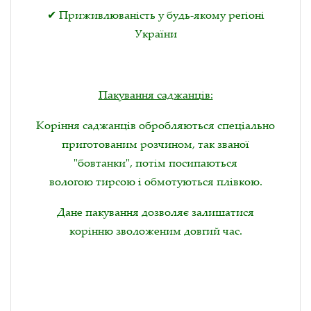
✔ Приживлюваність у будь-якому регіоні
України
Пакування саджанців:
Коріння саджанців обробляються спеціально
приготованим розчином, так званої
"бовтанки", потім посипаються
вологою тирсою і обмотуються плівкою.
Дане пакування дозволяє залишатися
корінню зволоженим довгий час.