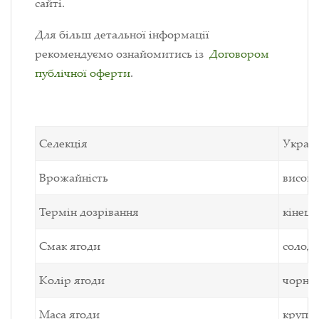
сайті.
Для більш детальної інформації
рекомендуємо ознайомитись із
Договором
публічної оферти
.
Селекція
Україн
Врожайність
висока,
Термін дозрівання
кінець
Смак ягоди
солод
Колір ягоди
чорни
Маса ягоди
крупні,