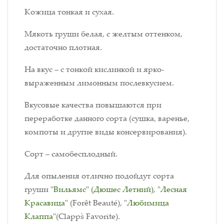
Кожица тонкая и сухая.
Мякоть груши белая, с желтым оттенком,
достаточно плотная.
На вкус – с тонкой кислинкой и ярко-
выраженным лимонным послевкусием.
Вкусовые качества повышаются при
переработке данного сорта (сушка, варенье,
компоты и другие виды консервирования).
Сорт – самобесплодный.
Для опыления отлично подойдут сорта
груши "
Вильямс" (Дюшес Летний)
, "
Лесная
Красавица
" (Forêt Beauté), "
Любимица
Клаппа
"(Clapp`s Favorite).