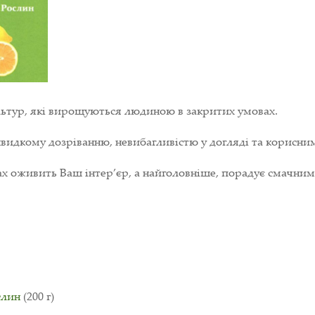
льтур, які вирощуються людиною в закритих умовах.
видкому дозріванню, невибагливістю у догляді та корисним
х оживить Ваш інтер’єр, а найголовніше, порадує смачни
слин
(200 г)