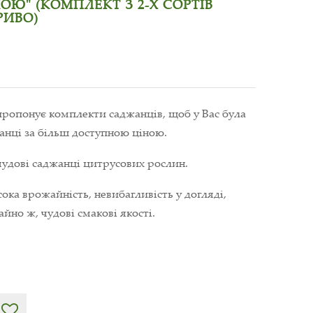
Ю" (КОМПЛЕКТ З 2-Х СОРТІВ
РИВО)
пропонує комплекти саджанців, щоб у Вас була
нці за більш доступною ціною.
чудові саджанці цитрусових рослин.
ока врожайність, невибагливість у догляді,
айно ж, чудові смакові якості.