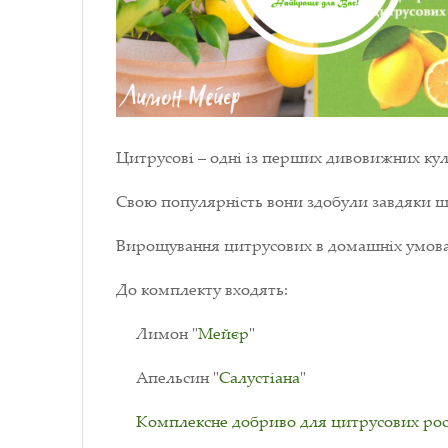
Цитрусові – одні із перших дивовижних ку
Свою популярність вони здобули завдяки ш
Вирощування цитрусових в домашніх умова
До комплекту входять:
Лимон "
Мейєр
"
Апельсин "
Салустіана
"
Комплексне добриво для цитрусових ро