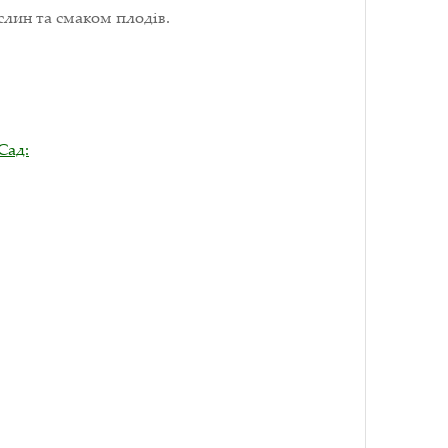
слин та смаком плодів.
Сад: