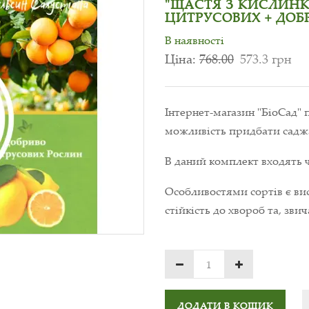
"ЩАСТЯ З КИСЛИНКО
ЦИТРУСОВИХ + ДОБ
В наявності
Ціна:
768.00
573.3 грн
Інтернет-магазин "БіоСад" 
можливість придбати саджа
В даний комплект входять 
Особливостями сортів є вис
стійкість до хвороб та, звич
ДОДАТИ В КОШИК