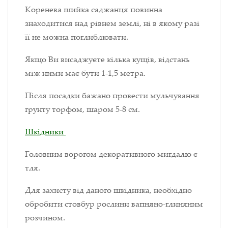
Коренева шийка саджанця повинна
знаходитися над рівнем землі, ні в якому разі
її не можна поглиблювати.
Якщо Ви висаджуєте кілька кущів, відстань
між ними має бути 1-1,5 метра.
Після посадки бажано провести мульчування
грунту торфом, шаром 5-8 см.
Шкідники
Головним ворогом декоративного мигдалю є
тля.
Для захисту від даного шкідника, необхідно
обробити стовбур рослини вапняно-глиняним
розчином.