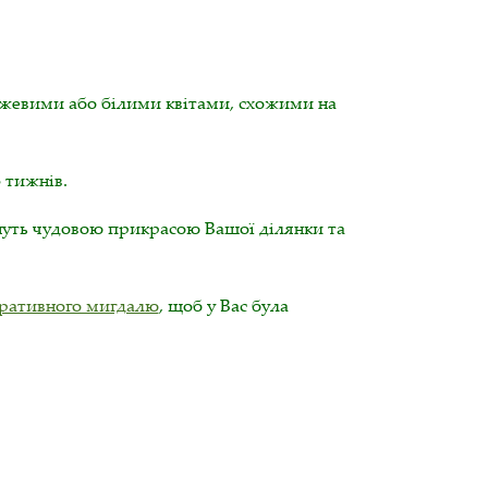
рожевими або білими квітами, схожими на
 тижнів.
уть чудовою прикрасою Вашої ділянки та
оративного мигдалю
, щоб у Вас була