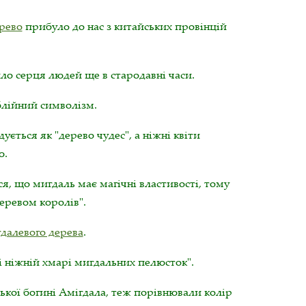
рево
прибуло до нас з китайських провінцій
ло серця людей ще в стародавні часи.
блійний символізм.
дується як "дерево чудес", а ніжні квіти
ю.
я, що мигдаль має магічні властивості, тому
еревом королів".
далевого дерева
.
ібні ніжній хмарі мигдальних пелюсток".
ької богині Амігдала, теж порівнювали колір