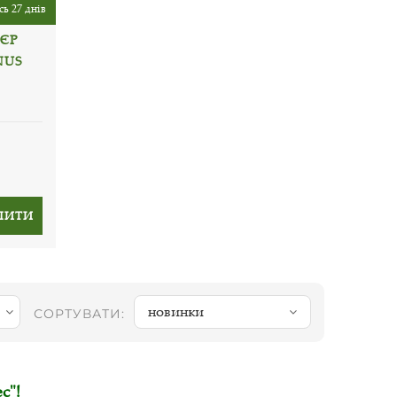
ь 27 днів
ЄР
NUS
ПИТИ
новинки
СОРТУВАТИ:
с"!