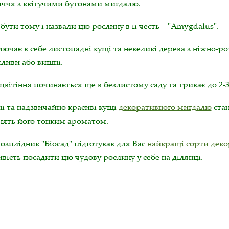
иччя з квітучими бутонами мигдалю.
ути тому і назвали цю рослину в її честь – "Amygdalus".
лючає в себе листопадні кущі та невеликі дерева з ніжно-
сливи або вишні.
цвітіння починається ще в безлистому саду та триває до 2-3
і та надзвичайно красиві кущі
декоративного мигдалю
стан
нять його тонким ароматом.
зплідник "Біосад" підготував для Вас
найкращі сорти дек
ість посадити цю чудову рослину у себе на ділянці.