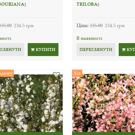
BOURIANA)
TRILOBA)
335.00
234.5 грн
Ціна:
335.00
234.5 грн
ності
В наявності
ЕГЛЯНУТИ
КУПИТИ
ПЕРЕГЛЯНУТИ
КУ
одажу
Хіт