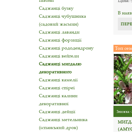
півонії
Ціна:
Саджанці бузку
В наяв
Саджанці чубушника
(садовий жасмин)
ПЕР
Саджанці лаванди
Саджанці форзиції
Саджанці рододендрону
Топ сез
Саджанці вейгели
Саджанці мигдалю
декоративного
Саджанці камелії
Саджанці спіреї
Саджанці калини
декоративної
Саджанці дейції
Знижка -
Саджанці метельника
МИГД
(іспанський дрок)
(AMY