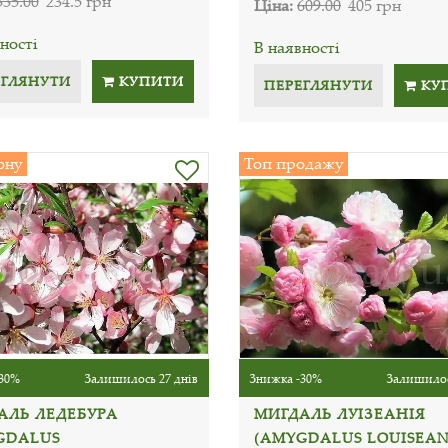
335.00
234.5 грн
Ціна:
609.00
405 грн
ності
В наявності
ЕГЛЯНУТИ
КУПИТИ
ПЕРЕГЛЯНУТИ
КУ
ону
Топ продажу
30%
Залишилось 27 днів
Знижка -30%
Залишилос
АЛЬ ЛЕДЕБУРА
МИГДАЛЬ ЛУІЗЕАНІЯ
GDALUS
(AMYGDALUS LOUISEAN