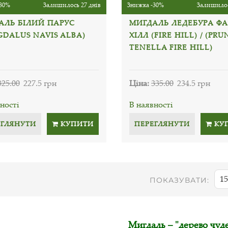
30%
Залишилось 27 днів
Знижка -30%
Залишилос
АЛЬ БІЛИЙ ПАРУС
МИГДАЛЬ ЛЕДЕБУРА ФА
GDALUS NAVIS ALBA)
ХІЛЛ (FIRE HILL) / (PRU
TENELLA FIRE HILL)
325.00
227.5 грн
Ціна:
335.00
234.5 грн
ності
В наявності
ЕГЛЯНУТИ
КУПИТИ
ПЕРЕГЛЯНУТИ
КУ
15
ПОКАЗУВАТИ:
Мигдаль – "дерево чуде