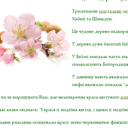
Трилопасне
мигдальне де
Хебей та Шаньдун.
Це чудове дерево підкори
У дерева дуже багатий бі
У Біблії мигдаль часто зга
символізують Богородиц
У давнину навіть вважалос
скіфи вважали мигдаль "д
 чи ні вирішувати Вам, але незаперечна краса квітучого
миг
кі казки свідчать: "І краса її подібна квітці, і щоки її под
авні римляни оспівували красу легко червоніючої фінікійс