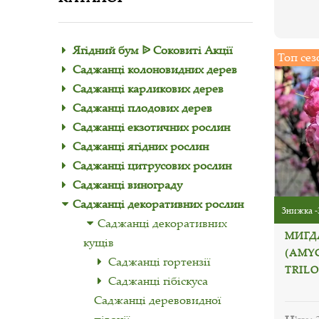
Ягідний бум ᐉ Соковиті Акції
Топ сез
Саджанці колоновидних дерев
Саджанці карликових дерев
Саджанці плодових дерев
Саджанці екзотичних рослин
Саджанці ягідних рослин
Саджанці цитрусових рослин
Саджанці винограду
Саджанці декоративних рослин
Знижка -
Саджанці декоративних
МИГДА
кущів
(AMY
Саджанці гортензії
TRILO
Саджанці гібіскуса
Саджанці деревовидної