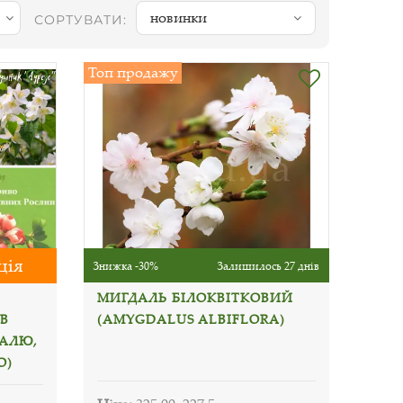
новинки
СОРТУВАТИ:
Топ продажу
ція
Знижка -30%
Залишилось 27 днів
МИГДАЛЬ БІЛОКВІТКОВИЙ
В
(AMYGDALUS ALBIFLORA)
АЛЮ,
О)