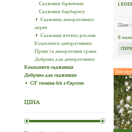
Саджанці бірючини
LEDE
Саджанці барбарису
Саджанці декоративних
Ціна:
дерев
Саджанці витких рослин
В наяв
Комплекти декоративних
ПЕР
Пряні та декоративні трави
Добрива для декоративних
Комплекти саджанців
Топ пр
Добрива для саджанців
С/Г техніка б/в з Європи
ЦІНА