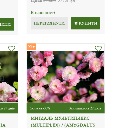
Ціна:
325.00
227.5 грн
В наявності
ПЕРЕГЛЯНУТИ
КУПИТИ
ПИТИ
Хіт
ь 27 днів
Знижка -30%
Залишилось 27 днів
МИГДАЛЬ МУЛЬТИПЛЕКС
IA
(MULTIPLEX) / (AMYGDALUS