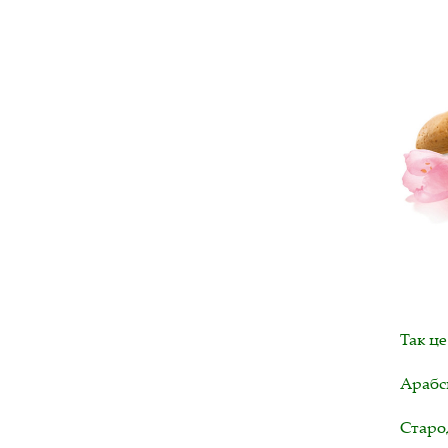
Так це
Арабсь
Старод