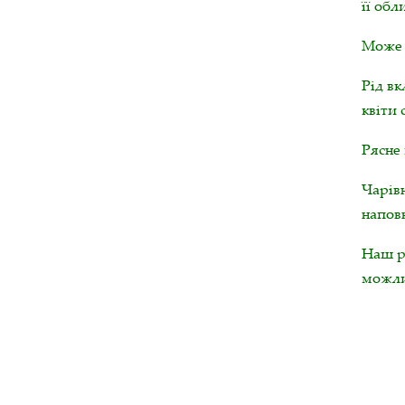
її обл
Може б
Рід вк
квіти 
Рясне 
Чарівн
напов
Наш ро
можлив