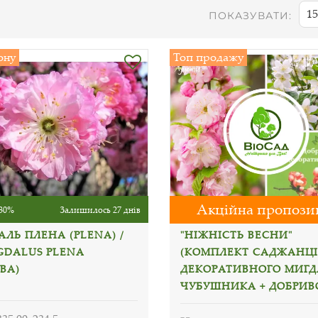
15
ПОКАЗУВАТИ:
ону
Топ продажу
Акційна пропози
30%
Залишилось 27 днів
ЛЬ ПЛЕНА (PLENA) /
"НІЖНІСТЬ ВЕСНИ"
GDALUS PLENA
(КОМПЛЕКТ САДЖАНЦІ
BA)
ДЕКОРАТИВНОГО МИГД
ЧУБУШНИКА + ДОБРИВ