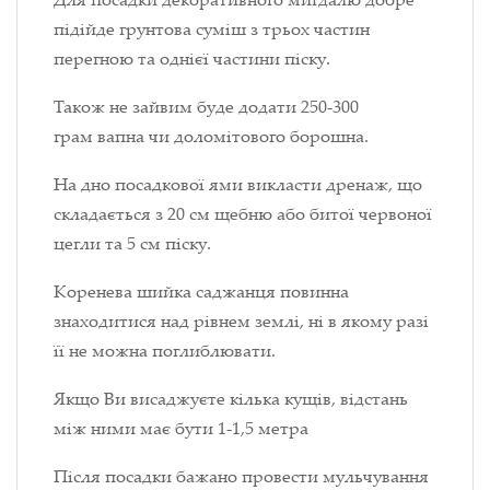
підійде грунтова суміш з трьох частин
перегною та однієї частини піску.
Також не зайвим буде додати 250-300
грам вапна чи доломітового борошна.
На дно посадкової ями викласти дренаж, що
складається з 20 см щебню або битої червоної
цегли та 5 см піску.
Коренева шийка саджанця повинна
знаходитися над рівнем землі, ні в якому разі
її не можна поглиблювати.
Якщо Ви висаджуєте кілька кущів, відстань
між ними має бути 1-1,5 метра
Після посадки бажано провести мульчування