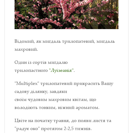
Відомий, як мигдаль трилопатевий, мигдаль
махровий.
Один із сортів мигдалю
трилопастного
"
Луізеані
я"
.
"Multiplex" трилопатевий прикрасить Вашу
садову ділянку, завдяки
своїм чудовим махровим квітам, що
володіють тонким, ніжний ароматом.
Цвіте на початку травня, до появи листя та
"радує око" протягом 2-2,5 тижнів.