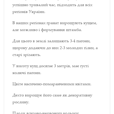
успішно тривалий час, підходить для всіх
регіонів України.
В наших регіонах гранат вирощують кущем,
але можливо і формування штамба.
Для цього в землі залишають 3-4 пагони,
щороку додаючи до них 2-3 молодих гілки, а
старі зрізають.
У висоту кущ досягає 3 метрів, має густі
колючі пагони.
Цвіте насичено-помаранчевими квітами.
Дехто вирощує його саме як декоративну
рослину.
Плоди яскраво-червоного кольору,