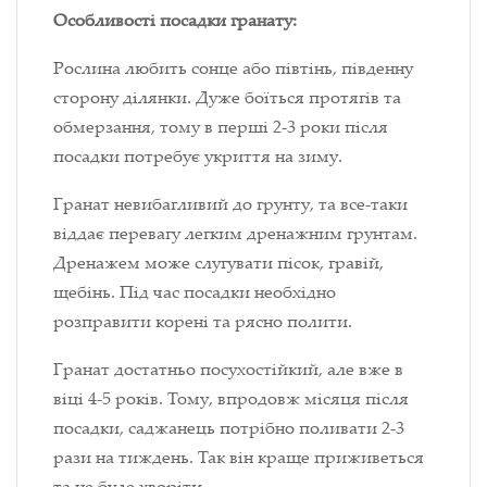
Особливості посадки гранату:
Рослина любить сонце або півтінь, південну
сторону ділянки. Дуже боїться протягів та
обмерзання, тому в перші 2-3 роки після
посадки потребує укриття на зиму.
Гранат невибагливий до грунту, та все-таки
віддає перевагу легким дренажним грунтам.
Дренажем може слугувати пісок, гравій,
щебінь. Під час посадки необхідно
розправити корені та рясно полити.
Гранат достатньо посухостійкий, але вже в
віці 4-5 років. Тому, впродовж місяця після
посадки, саджанець потрібно поливати 2-3
рази на тиждень. Так він краще приживеться
та не буде хворіти.