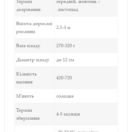
Термін
середній, жовтень –
дозрівання
листопад
Висота дорослої
2,5-3 м
рослини
Вага плоду
270-320 г
Діаметр плоду
до 12 см
Кількість
420-720
насіння
М'якоть
солодка
Термін
4-5 місяців
зберігання