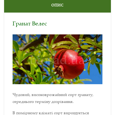
ОПИС
Гранат Велес
Чудовий, високоврожайний сорт гранату,
середнього терміну дозрівання.
В помірному кліматі сорт вирощується