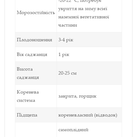
-20-22 °C, потребує
укриття на зиму всієї
Морозостійкість
наземної
вегетативної
частини
Плодоношення
3-4 рік
Вік саджанця
1 рік
Висота
20-25 см
саджанця
Коренева
закрита, горщик
система
Підщепа
кореневласний (відводок)
самоплідний