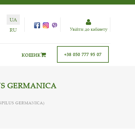
UA
Увiйти до кабiнету
RU
+38 050 777 95 07
КОШИК
US GERMANICA
PILUS GERMANICA)