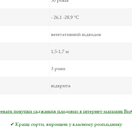
- 26,1 -28,9 °C
вегетативний відводок
1,5-1,7 м
3 роки
відкрита
еваги покупки саджанців плодових в інтернет-магазині Віо
✔ Кращі сорти, вирощені у власному розпліднику