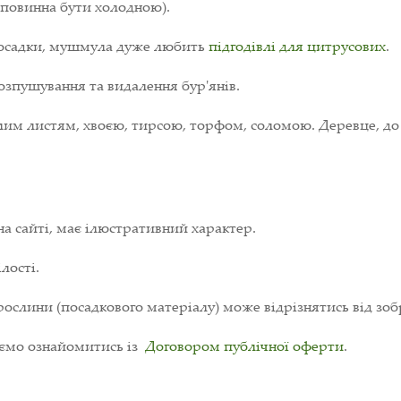
 повинна бути холодною).
 посадки, мушмула дуже любить
підгодівлі для цитрусових
.
озпушування та видалення бур'янів.
лим листям, хвоєю, тирсою, торфом, соломою. Деревце, до 
на сайті, має ілюстративний характер.
лості.
ослини (посадкового матеріалу) може відрізнятись від зоб
уємо ознайомитись із
Договором публічної оферти
.