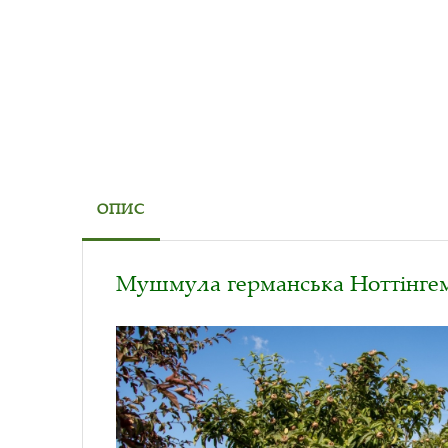
ОПИС
Мушмула германська Ноттінгем 