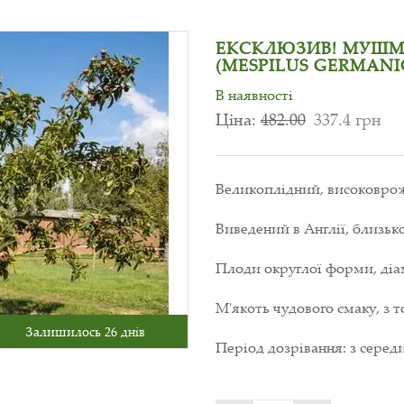
ЕКСКЛЮЗИВ! МУШМ
(MESPILUS GERMANI
В наявності
Ціна:
482.00
337.4 грн
Великоплідний, високоврож
Виведений в Англії, близько
Плоди округлої форми, діа
М'якоть чудового смаку, з
Залишилось 26 днів
Період дозрівання: з серед