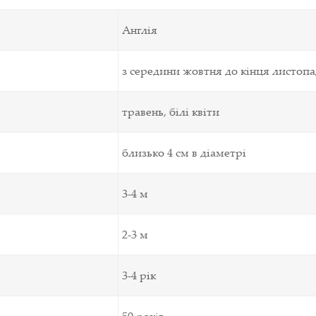
Англія
з середини жовтня до кінця листопа
травень, білі квіти
близько 4 см в діаметрі
3-4 м
2-3 м
3-4 рік
50 років