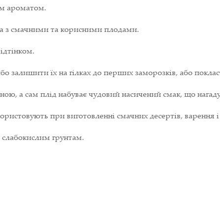
им ароматом.
а з смачними та корисними плодами.
ідтінком.
о залишити їх на гілках до перших заморозків, або покласт
ою, а сам плід набуває чудовий насичений смак, що нагаду
ористовують при виготовленні смачних десертів, варення і
і слабокислим грунтам.