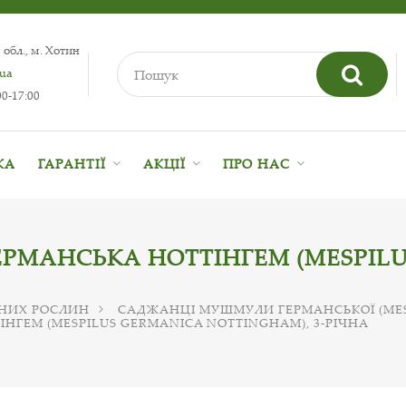
 обл., м. Хотин
.ua
0-17:00
КА
ГАРАНТІЇ
АКЦІЇ
ПРО НАС
РМАНСЬКА НОТТІНГЕМ (MESPIL
НИХ РОСЛИН
САДЖАНЦІ МУШМУЛИ ГЕРМАНСЬКОЇ (MES
ГЕМ (MESPILUS GERMANICA NOTTINGHAM), 3-РІЧНА