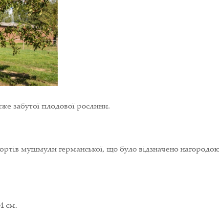
же забутої плодової рослини.
сортів мушмули германської, що було відзначено нагородою
4 см.