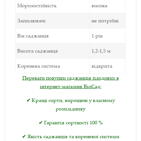
Морозостійкість
висока
Запилювачі
не потрібні
Вік саджанця
1 рік
Висота саджанця
1,2-1,5 м
Коренева система
відкрита
Переваги покупки саджанців плодових в
інтернет-магазині ВіоСад:
✔ Кращі сорти, вирощені у власному
розпліднику
✔ Гарантія сортності 100 %
✔ Якість саджанців та кореневої системи