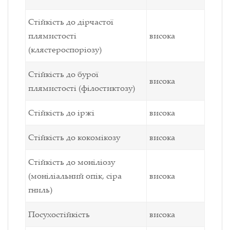
Стійкість до дірчастої
плямистості
висока
(клястероспоріозу)
Стійкість до бурої
висока
плямистості (філостиктозу)
Стійкість до іржі
висока
Стійкість до кокомікозу
висока
Стійкість до моніліозу
(моніліальний опік, сіра
висока
гниль)
Посухостійкість
висока