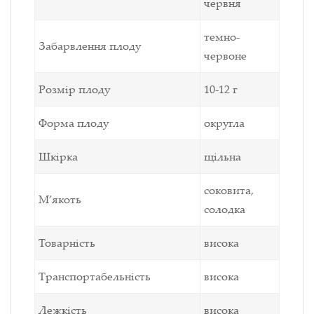
червня
темно-
Забарвлення плоду
червоне
Розмір плоду
10-12 г
Форма плоду
округла
Шкірка
щільна
соковита,
М’якоть
солодка
Товарність
висока
Транспортабельність
висока
Лежкість
висока