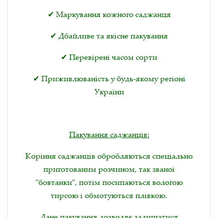
✔ Маркування кожного саджанця
✔ Дбайливе та якісне пакування
✔ Перевірені часом сорти
✔ Приживлюваність у будь-якому регіоні
України
Пакування саджанців:
Коріння саджанців обробляються спеціально
приготованим розчином, так званої
"бовтанки", потім посипаються вологою
тирсою і обмотуються плівкою.
Дане пакування дозволяє залишатися