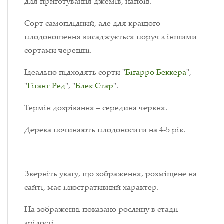
для приготування джемів, напоїв.
Сорт самоплідний, але для кращого
плодоношення висаджується поруч з іншими
сортами черешні.
Ідеально підходять сорти "
Бігарро Беккера
",
"
Гігант Ред
", "
Блек Стар
".
Термін дозрівання – середина червня.
Дерева починають плодоносити на 4-5 рік.
Зверніть увагу, що зображення, розміщене на
сайті, має ілюстративний характер.
На зображенні показано рослину в стадії
зрілості.