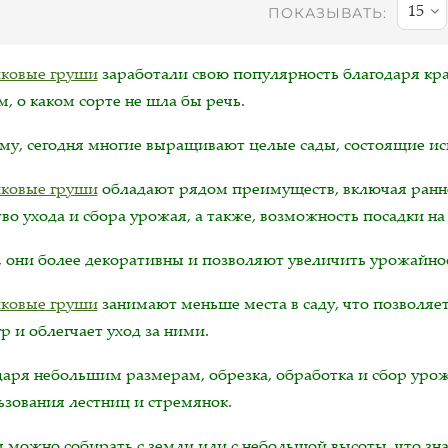
15
ПОКАЗЫВАТЬ:
ковые груши
заработали свою популярность благодаря кр
, о каком сорте не шла бы речь.
му, сегодня многие выращивают целые сады, состоящие ис
ковые груши
обладают рядом преимуществ, включая ранн
во ухода и сбора урожая, а также, возможность посадки на
, они более декоративны и позволяют увеличить урожайно
ковые груши
занимают меньше места в саду, что позволяе
р и облегчает уход за ними.
даря небольшим размерам, обрезка, обработка и сбор урож
ьзования лестниц и стремянок.
 можно собирать с земли или с небольшой высоты, что зна