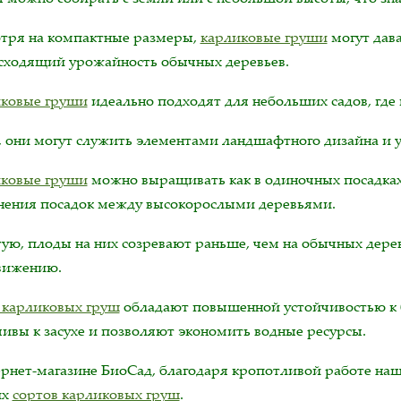
тря на компактные размеры,
карликовые груши
могут дав
сходящий урожайность обычных деревьев.
ковые груши
идеально подходят для небольших садов, где
, они могут служить элементами ландшафтного дизайна и 
ковые груши
можно выращивать как в одиночных посадках, 
нения посадок между высокорослыми деревьями.
тую, плоды на них созревают раньше, чем на обычных дере
вижению.
 карликовых груш
обладают повышенной устойчивостью к б
чивы к засухе и позволяют экономить водные ресурсы.
ернет-магазине БиоСад, благодаря кропотливой работе на
их
сортов карликовых груш
.