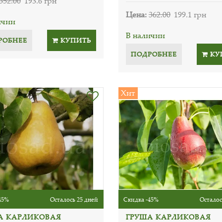
352.00
193.6 грн
Цена:
362.00
199.1 грн
ичии
В наличии
РОБНЕЕ
КУПИТЬ
ПОДРОБНЕЕ
КУ
Хит
45%
Осталось 25 дней
Скидка -45%
Осталос
А КАРЛИКОВАЯ
ГРУША КАРЛИКОВАЯ