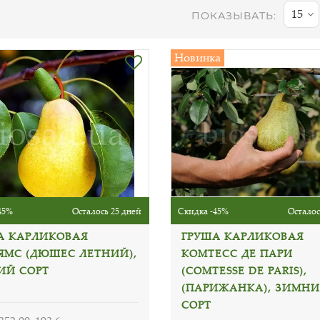
15
ПОКАЗЫВАТЬ:
Новинка
45%
Осталось 25 дней
Скидка -45%
Осталос
А КАРЛИКОВАЯ
ГРУША КАРЛИКОВАЯ
ЯМС (ДЮШЕС ЛЕТНИЙ),
КОМТЕСС ДЕ ПАРИ
ИЙ СОРТ
(COMTESSE DE PARIS),
(ПАРИЖАНКА), ЗИМН
СОРТ