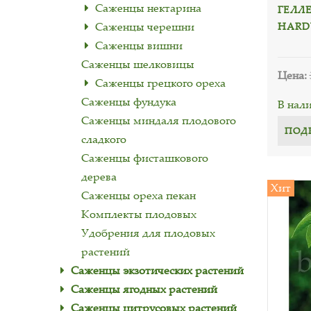
Саженцы нектарина
ГЕЛЛЕ
Саженцы черешни
HARD
Саженцы вишни
Саженцы шелковицы
Цена:
Cаженцы грецкого ореха
Саженцы фундука
В нал
Саженцы миндаля плодового
ПОД
сладкого
Саженцы фисташкового
дерева
Хит
Саженцы ореха пекан
Комплекты плодовых
Удобрения для плодовых
растений
Саженцы экзотических растений
Саженцы ягодных растений
Саженцы цитрусовых растений