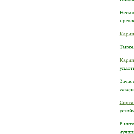
Несмо
прево
Карли
Также
Карли
уплот
Зачас
сокод
Сорта
устой
В инт
лучш