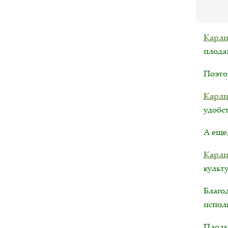
Карли
плодам
Поэто
Карли
удобст
А еще
Карли
культу
Благо
испол
Плоды