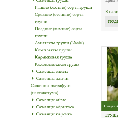
Саженцы груши
Цена:
Ранние (летние) сорта груши
В нал
Средние (осенние) сорта
груши
ПОД
Поздние (зимние) сорта
груши
Азиатские груши (Nashi)
Комплекты груши
Карликовая груша
Колонновидная груша
Саженцы сливы
Саженцы алычи
Саженцы шарафуги
(нектакотума)
Саженцы айвы
Скидка -
Саженцы абрикоса
Саженцы персика
ГРУШ