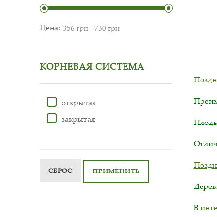
Цена:
КОРНЕВАЯ СИСТЕМА
Поздн
Преим
открытая
закрытая
Плоды
Отлич
Поздн
СБРОС
ПРИМЕНИТЬ
Дерев
В
инте