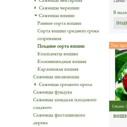
Саженцы нектарина
Цена:
Саженцы черешни
В нал
Саженцы вишни
Ранние сорта вишни
ПОД
Сорта вишни среднего срока
созревания
Топ пр
Поздние сорта вишни
Комплекты вишни
Колонновидная вишня
Карликовая вишня
Саженцы шелковицы
Cаженцы грецкого ореха
Саженцы фундука
Саженцы миндаля плодового
Скидка -
сладкого
Саженцы фисташкового
ВИШН
дерева