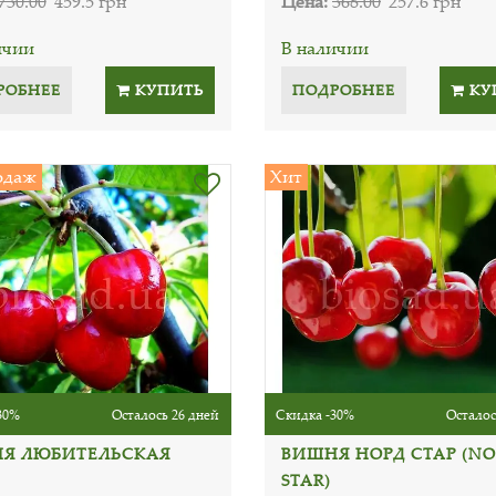
730.00
459.5 грн
Цена:
368.00
257.6 грн
ичии
В наличии
РОБНЕЕ
КУПИТЬ
ПОДРОБНЕЕ
КУ
одаж
Хит
30%
Осталось 26 дней
Скидка -30%
Осталос
Я ЛЮБИТЕЛЬСКАЯ
ВИШНЯ НОРД СТАР (N
STAR)