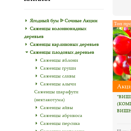
Ягодный бум ᐉ Сочные Акции
Топ пр
Саженцы колонновидных
деревьев
Саженцы карликовых деревьев
Саженцы плодовых деревьев
Саженцы яблони
Саженцы груши
Саженцы сливы
Саженцы алычи
Акци
Саженцы шарафуги
"ВИШ
(нектакотума)
(КОМ
Саженцы айвы
ВИШН
Саженцы абрикоса
Саженцы персика